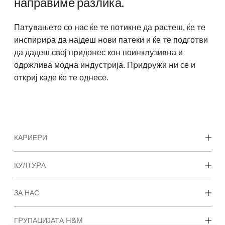
направиме разлика.
Патувањето со нас ќе те потикне да растеш, ќе те
инспирира да најдеш нови патеки и ќе те подготви
да дадеш свој придонес кон поинклузивна и
одржлива модна индустрија. Придружи ни се и
откриј каде ќе те однесе.
КАРИЕРИ
Откријте ги нашите области на работење
КУЛТУРА
Студентски и рани кариери
Нашата култура и придобивките
ЗА НАС
Кои сме ние
ГРУПАЦИЈАТА H&M