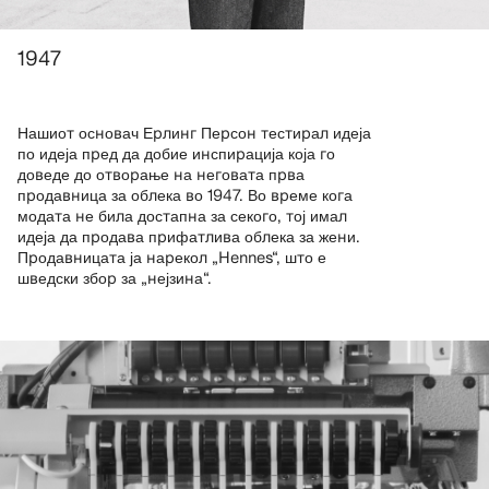
1947
Нашиот основач Ерлинг Персон тестирал идеја
по идеја пред да добие инспирација која го
доведе до отворање на неговата прва
продавница за облека во 1947. Во време кога
модата не била достапна за секого, тој имал
идеја да продава прифатлива облека за жени.
Продавницата ја нарекол „Hennes“, што е
шведски збор за „нејзина“.