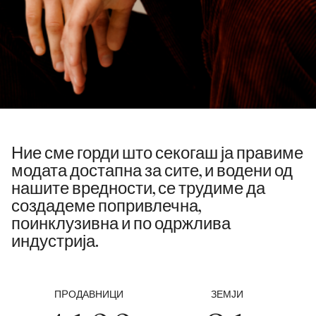
0
1
2
0
3
Ние сме горди што секогаш ја правиме
1
модата достапна за сите, и водени од
0
4
нашите вредности, се трудиме да
2
0
создадеме попривлечна,
1
5
поинклузивна и по одржлива
3
1
индустрија.
2
6
4
2
3
0
7
0
5
0
3
ПРОДАВНИЦИ
ЗЕМЈИ