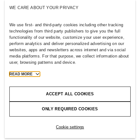
Одржливост
WE CARE ABOUT YOUR PRIVACY
Инклузија и различност
Истражи ја групацијата
We use first- and third-party cookies including other tracking
technologies from third party publishers to give you the full
functionality of our website, customize your user experience,
perform analytics and deliver personalized advertising on our
websites, apps and newsletters across internet and via social
MACEDONIA
media platforms. For that purpose, we collect information about
user, browsing patterns and device.
Печат
Правила и приватност
Колачиња
Cookie Settings
READ MORE
H&M.com
ACCEPT ALL COOKIES
ONLY REQUIRED COOKIES
2026 H & M Hennes and Mauritz AB.
T
h
e
j
o
u
r
n
e
y
s
t
a
r
t
s
h
e
r
e
.
Cookie settings