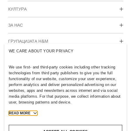
Откријте ги нашите области на работење
КУЛТУРА
Студентски и рани кариери
Нашата култура и придобивките
ЗА НАС
Кои сме ние
ГРУПАЦИЈАТА H&M
Одржливост
WE CARE ABOUT YOUR PRIVACY
Инклузија и различност
Истражи ја групацијата
We use first- and third-party cookies including other tracking
technologies from third party publishers to give you the full
functionality of our website, customize your user experience,
perform analytics and deliver personalized advertising on our
websites, apps and newsletters across internet and via social
MACEDONIA
media platforms. For that purpose, we collect information about
user, browsing patterns and device.
Печат
Правила и приватност
Колачиња
Cookie Settings
READ MORE
H&M.com