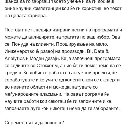
шанса да го забрзаш твоето учење и да ги добиеш
оние клучни компетенции кои ќе ги користиш во текот
на целата кариера.
Постојат пет специјализирани песни на програмата и
можете да аплицирате на трагата по ваш избор. Ова
се, Понуда на клиенти, Проширување на мало,
Инженерство & развој на производи, BI, Data &
Analytics и Моден дизајн. Ќе ја започнеш програмата
со седиште во Стокхолм, а ние ќе ти помогнеме да се
средиш. Ќе добиете работа со актуелни проекти, ќе
соработувате и ќе учите од колегите кои се експерти
во нивните области и може да патувате со
меѓународните пласмани. На оваа програма ќе
научите работи кои секогаш ќе ги запомните и ќе
запознаете луѓе кои никогаш нема да ги заборавите.
Спремен ли си да почнеш?