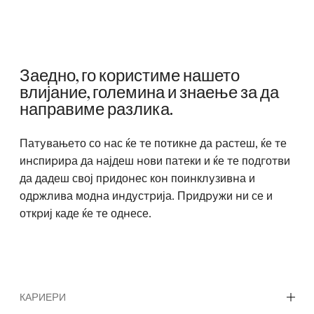
Заедно, го користиме нашето
влијание, големина и знаење за да
направиме разлика.
Патувањето со нас ќе те потикне да растеш, ќе те
инспирира да најдеш нови патеки и ќе те подготви
да дадеш свој придонес кон поинклузивна и
одржлива модна индустрија. Придружи ни се и
откриј каде ќе те однесе.
КАРИЕРИ