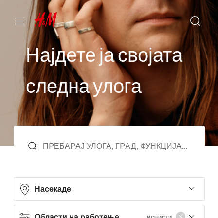
Н
а
ј
д
е
т
е
ј
а
с
в
о
ј
а
т
а
с
л
е
д
н
а
у
л
о
г
а
Насекаде
Области на работење
ИСЧИСТИ