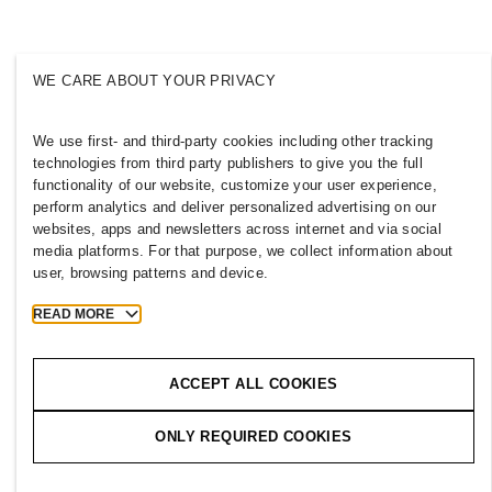
Инклузија и различност
Истражи ја групацијата
WE CARE ABOUT YOUR PRIVACY
We use first- and third-party cookies including other tracking
MACEDONIA
technologies from third party publishers to give you the full
functionality of our website, customize your user experience,
Печат
Правила и приватност
perform analytics and deliver personalized advertising on our
websites, apps and newsletters across internet and via social
Колачиња
Cookie Settings
media platforms. For that purpose, we collect information about
H&M.com
user, browsing patterns and device.
READ MORE
2026 H & M Hennes and Mauritz AB.
ACCEPT ALL COOKIES
T
h
e
j
o
u
r
n
e
y
s
t
a
r
t
s
h
e
r
e
.
ONLY REQUIRED COOKIES