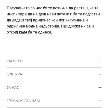
Патувањето со нас ќе те потикне да растеш, ќе те
инспирира да најдеш нови патеки и ќе те подготви
да дадеш свој придонес кон поинклузивна и
одржлива модна индустрија. Придружи ни се и
откриј каде ќе те однесе.
КАРИЕРИ
Откријте ги нашите области на работење
КУЛТУРА
Студентски и рани кариери
Нашата култура и придобивките
ЗА НАС
Кои сме ние
ГРУПАЦИЈАТА H&M
Одржливост