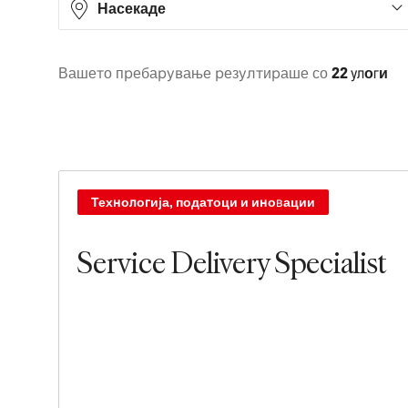
Насекаде
Вашето пребарување резултираше со
22 улоги
Asia
8
Europe
14
Технологија, податоци и иновации
Service Delivery Specialist