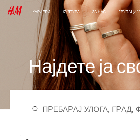
КАРИЕРИ
КУЛТУРА
ЗА НАС
ГРУПАЦИЈ
Откријте ги нашите
Нашата култура и
Кои сме ние
Истражи ја 
области на работење
придобивките
Одржливост
Студентски и рани
кариери
Инклузија и различност
Н
а
ј
д
е
т
е
ј
а
с
в