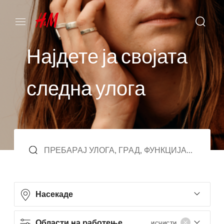
Н
а
ј
д
е
т
е
ј
а
с
в
о
ј
а
т
а
с
л
е
д
н
а
у
л
о
г
а
Насекаде
Области на работење
ИСЧИСТИ