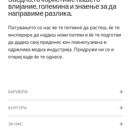
влијание, големина и знаење за да
направиме разлика.
Патувањето со нас ќе те потикне да растеш, ќе те
инспирира да најдеш нови патеки и ќе те подготви
да дадеш свој придонес кон поинклузивна и
одржлива модна индустрија. Придружи ни се и
откриј каде ќе те однесе.
КАРИЕРИ
Откријте ги нашите области на работење
КУЛТУРА
Студентски и рани кариери
Нашата култура и придобивките
ЗА НАС