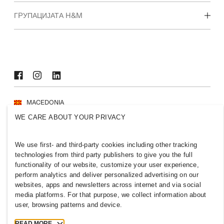
Кои сме ние
ГРУПАЦИЈАТА H&M
Одржливост
Инклузија и различност
Истражи ја групацијата
MACEDONIA
WE CARE ABOUT YOUR PRIVACY
Печат
Правила и приватност
Колачиња
Cookie Settings
We use first- and third-party cookies including other tracking
H&M.com
technologies from third party publishers to give you the full
functionality of our website, customize your user experience,
perform analytics and deliver personalized advertising on our
websites, apps and newsletters across internet and via social
media platforms. For that purpose, we collect information about
2026 H & M Hennes and Mauritz AB.
user, browsing patterns and device.
T
h
e
j
o
u
r
n
e
y
s
t
a
r
t
s
h
e
r
e
.
READ MORE