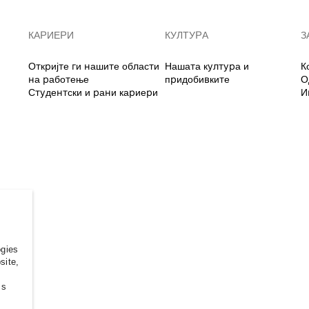
КАРИЕРИ
КУЛТУРА
З
Откријте ги нашите области
Нашата култура и
К
на работење
придобивките
О
Студентски и рани кариери
И
ogies
site,
ss