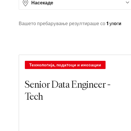
Насекаде
Вашето пребарување резултираше со
1 улоги
Europe
1
Технологија, податоци и иновации
Senior Data Engineer -
Tech