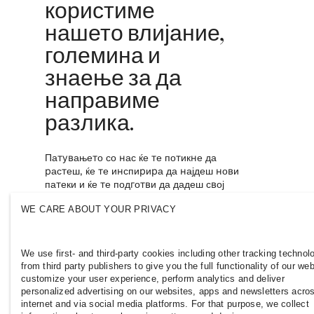
користиме
нашето влијание,
големина и
знаење за да
направиме
разлика.
Патувањето со нас ќе те потикне да
растеш, ќе те инспирира да најдеш нови
патеки и ќе те подготви да дадеш свој
придонес кон поинклузивна и одржлива
WE CARE ABOUT YOUR PRIVACY
модна индустрија. Придружи ни се и откриј
каде ќе те однесе.
We use first- and third-party cookies including other tracking technol
from third party publishers to give you the full functionality of our web
customize your user experience, perform analytics and deliver
personalized advertising on our websites, apps and newsletters acro
internet and via social media platforms. For that purpose, we collect