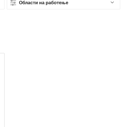
Области на работење
Contract type
Full-time
Области на работење
Технологија, податоци и иновации