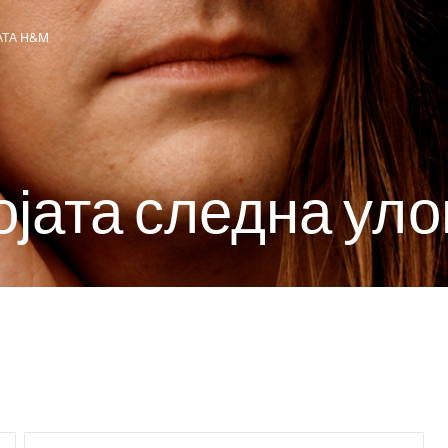
АТА H&M
групацијата
о
ј
а
т
а
с
л
е
д
н
а
у
л
о