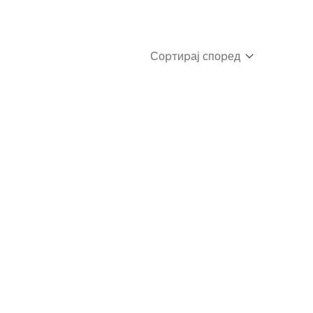
Сортирај според
Newest
Oldest