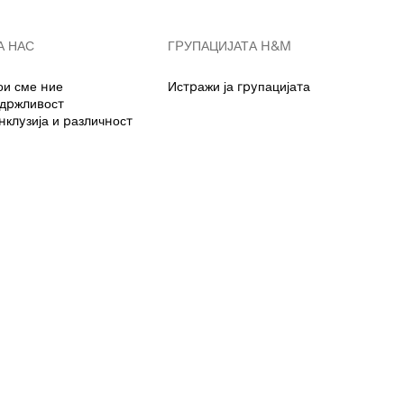
А НАС
ГРУПАЦИЈАТА H&M
ои сме ние
Истражи ја групацијата
држливост
нклузија и различност