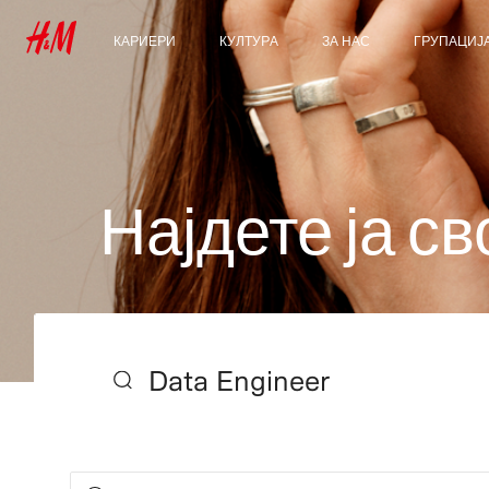
КАРИЕРИ
КУЛТУРА
ЗА НАС
ГРУПАЦИЈ
Откријте ги нашите
Нашата култура и
Кои сме ние
Истражи ја 
области на работење
придобивките
Одржливост
Студентски и рани
кариери
Инклузија и различност
Н
а
ј
д
е
т
е
ј
а
с
в