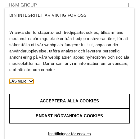
Vilka vi är
H&M GROUP
Hållbarhet
DIN INTEGRITET ÄR VIKTIG FÖR OSS
Inkludering & mångfald
Utforska H&M-gruppen
Vi använder förstaparts- och tredjepartscookies, tillsammans
med andra spårningstekniker från tredjepartsleverantörer, för att
säkerställa att vår webbplats fungerar fullt ut, anpassa din
användarupplevelse, utföra analyser och leverera personlig
annonsering på våra webbplatser, appar, nyhetsbrev och sociala
FINLAND
medieplattformar. Därför samlar vi in information om användare,
surfmönster och enheter.
Press
Policyer och sekretess
Cookies
Cookie Settings
LÄS MER
H&M.com
ACCEPTERA ALLA COOKIES
ENDAST NÖDVÄNDIGA COOKIES
2026 H & M Hennes and Mauritz AB.
T
h
e
j
o
u
r
n
e
y
s
t
a
r
t
s
h
e
r
e
.
Inställningar för cookies