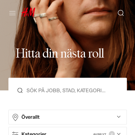
H
i
t
t
a
d
i
n
n
ä
s
t
a
r
o
l
l
Överallt
Kategorier
AVBRYT