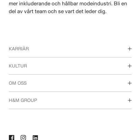
mer inkluderande och hållbar modeindustri. Bli en
del av vårt team och se vart det leder dig.
KARRIÄR
Våra arbetsområden
KULTUR
För dig som är student
Vår kultur & förmåner
OM OSS
Vilka vi är
H&M GROUP
Hållbarhet
Inkludering & mångfald
Utforska H&M-gruppen