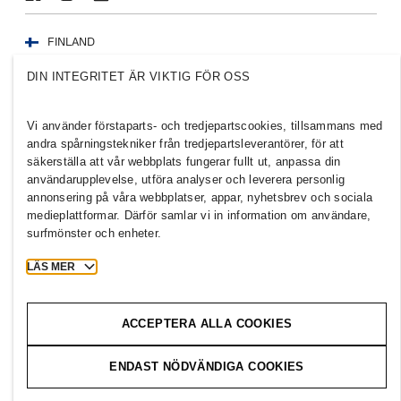
FINLAND
DIN INTEGRITET ÄR VIKTIG FÖR OSS
Press
Policyer och sekretess
Cookies
Cookie Settings
Vi använder förstaparts- och tredjepartscookies, tillsammans med
H&M.com
andra spårningstekniker från tredjepartsleverantörer, för att
säkerställa att vår webbplats fungerar fullt ut, anpassa din
användarupplevelse, utföra analyser och leverera personlig
annonsering på våra webbplatser, appar, nyhetsbrev och sociala
2026 H & M Hennes and Mauritz AB.
medieplattformar. Därför samlar vi in information om användare,
surfmönster och enheter.
T
h
e
j
o
u
r
n
e
y
s
t
a
r
t
s
h
e
r
e
.
LÄS MER
ACCEPTERA ALLA COOKIES
ENDAST NÖDVÄNDIGA COOKIES