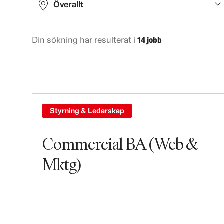
Överallt
Din sökning har resulterat i
14 jobb
Asia
7
Europe
6
South America
1
Styrning & Ledarskap
Commercial BA (Web &
Mktg)