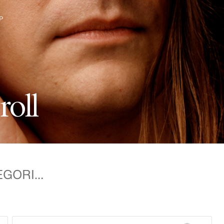
P
&M-gruppen
r
o
l
l