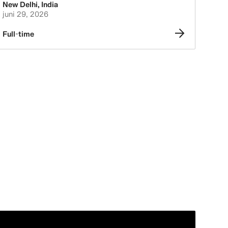
New Delhi
,
India
juni 29, 2026
Full-time