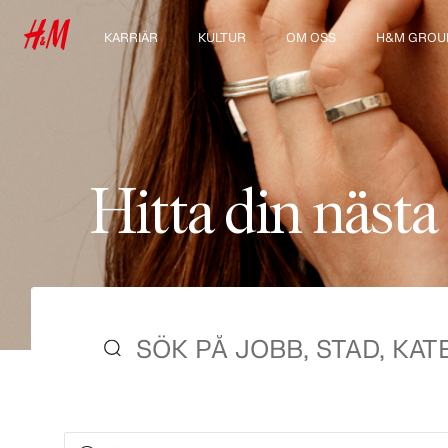
KARRIÄR
KULTUR
OM OSS
H&M GROU
Våra arbetsområden
Vår kultur & förmåner
Vilka vi är
Utforska H
För dig som är student
Hållbarhet
Inkludering & mångfald
H
i
t
t
a
d
i
n
n
ä
s
t
a