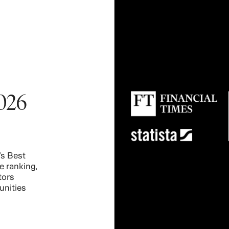
026
s Best
e ranking,
tors
unities