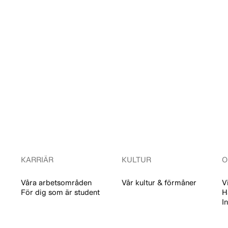
KARRIÄR
KULTUR
O
Våra arbetsområden
Vår kultur & förmåner
V
För dig som är student
H
I