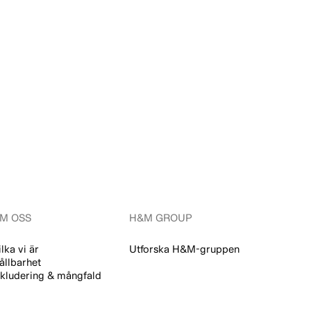
M OSS
H&M GROUP
ilka vi är
Utforska H&M-gruppen
ållbarhet
nkludering & mångfald