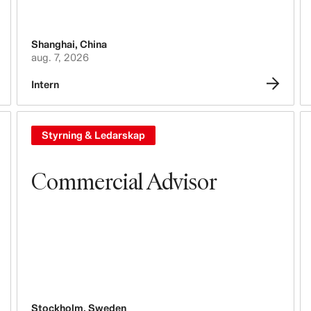
Leasing, Bygg, Fastigheter &
Butiksdesign
Shanghai
,
China
Marknadsföring & Kommunikation
aug. 7, 2026
Tech, Data & Innovation
Intern
Inköp & Upphandling
Styrning & Ledarskap
Logistik
Commercial Advisor
Design & Produktutveckling
Juridik, Administration, Säkerhet &
Compliance
Verksamhetsstyrning
Redovisning & Finans
Stockholm
,
Sweden