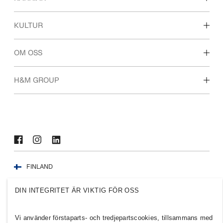
Våra arbetsområden
KULTUR
För dig som är student
Vår kultur & förmåner
OM OSS
Vilka vi är
H&M GROUP
Hållbarhet
Inkludering & mångfald
Utforska H&M-gruppen
FINLAND
Press
Policyer och sekretess
DIN INTEGRITET ÄR VIKTIG FÖR OSS
Cookies
Cookie Settings
H&M.com
Vi använder förstaparts- och tredjepartscookies, tillsammans med