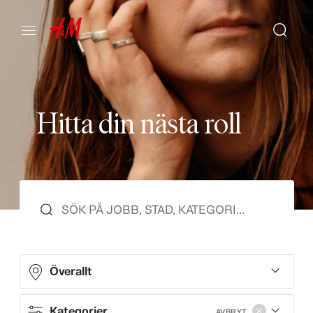
H
i
t
t
a
d
i
n
n
ä
s
t
a
r
o
l
l
Överallt
Kategorier
AVBRYT