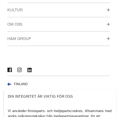
Våra arbetsområden
KULTUR
För dig som är student
Vår kultur & förmåner
OM OSS
Vilka vi är
H&M GROUP
Hållbarhet
Inkludering & mångfald
Utforska H&M-gruppen
FINLAND
Press
Policyer och sekretess
DIN INTEGRITET ÄR VIKTIG FÖR OSS
Cookies
Cookie Settings
H&M.com
Vi använder förstaparts- och tredjepartscookies, tillsammans med
andra spårningstekniker från tredjepartsleverantörer, för att