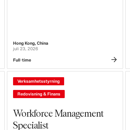
Tech, Data & Innovation
Inköp & Upphandling
Logistik
Hong Kong
,
China
Design & Produktutveckling
juli 23, 2026
Full-time
Juridik, Administration, Säkerhet &
Compliance
Verksamhetsstyrning
Verksamhetsstyrning
Redovisning & Finans
Redovisning & Finans
Inkludering & Mångfald
Workforce Management
Specialist