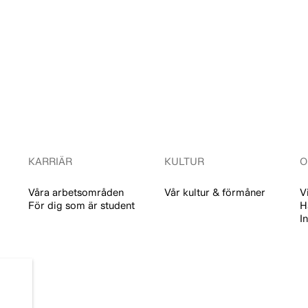
KARRIÄR
KULTUR
O
Våra arbetsområden
Vår kultur & förmåner
V
För dig som är student
H
I