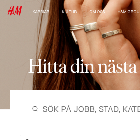
KARRIÄR
KULTUR
OM OSS
H&M GROU
Våra arbetsområden
Vår kultur & förmåner
Vilka vi är
Utforska H
För dig som är student
Hållbarhet
Inkludering & mångfald
H
i
t
t
a
d
i
n
n
ä
s
t
a