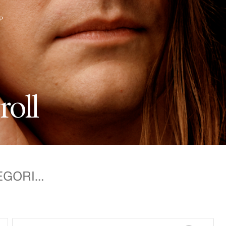
P
&M-gruppen
r
o
l
l