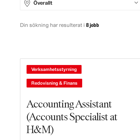
Överallt
Din sökning har resulterat i
8 jobb
Asia
5
Europe
2
North America
1
Verksamhetsstyrning
Redovisning & Finans
Accounting Assistant
(Accounts Specialist at
H&M)