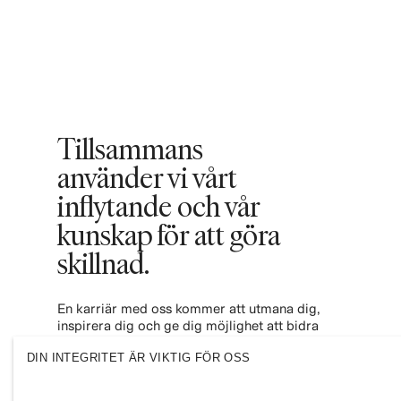
Tillsammans
använder vi vårt
inflytande och vår
kunskap för att göra
skillnad. ​
En karriär med oss kommer att utmana dig,
inspirera dig och ge dig möjlighet att bidra
till en mer inkluderande och hållbar
DIN INTEGRITET ÄR VIKTIG FÖR OSS
modeindustri. Bli en del av vårt team och se
vart det leder dig.