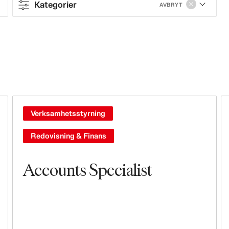
Kategorier
AVBRYT
Contract type
Full-time
Kategorier
Försäljning & Drift
Verksamhetsstyrning
Butiksjobb
Redovisning & Finans
Styrning & Ledarskap
Accounts Specialist
Leasing, Bygg, Fastigheter &
Butiksdesign
Marknadsföring & Kommunikation