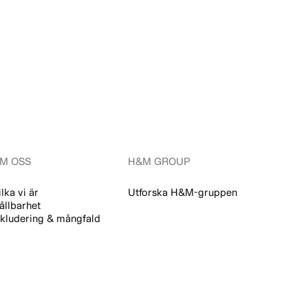
M OSS
H&M GROUP
ilka vi är
Utforska H&M-gruppen
ållbarhet
nkludering & mångfald