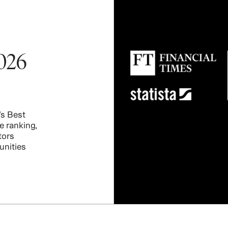
026
s Best
e ranking,
tors
unities