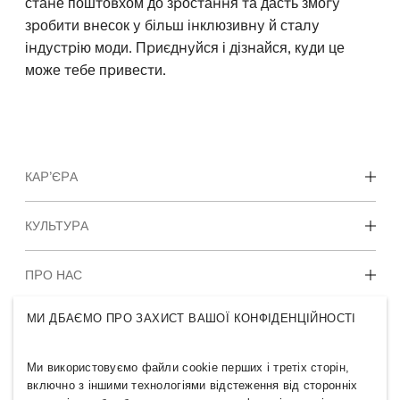
стане поштовхом до зростання та дасть змогу
зробити внесок у більш інклюзивну й сталу
індустрію моди. Приєднуйся і дізнайся, куди це
може тебе привести.
КАР’ЄРА
Досліди наші сфери діяльності
КУЛЬТУРА
Студенти & Початок кар’єри
Наша культура & Переваги
ПРО НАС
МИ ДБАЄМО ПРО ЗАХИСТ ВАШОЇ КОНФІДЕНЦІЙНОСТІ
Хто ми
ГРУПА H&M
Сталий розвиток
Інклюзивність & Різноманіття
Ми використовуємо файли cookie перших і третіх сторін,
Знайомство з H&M Group
включно з іншими технологіями відстеження від сторонніх