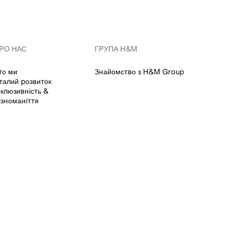
РО НАС
ГРУПА H&M
то ми
Знайомство з H&M Group
талий розвиток
нклюзивність &
ізноманіття