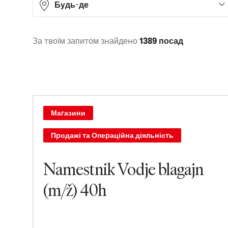
Будь-де
За твоїм запитом знайдено
1389 посад
Africa
1
Asia
282
Europe
531
North America
533
Магазини
Oceania
26
Продажі та Операційна діяльність
South America
16
Namestnik Vodje blagajn
(m/ž) 40h