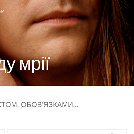
&M
во з H&M
д
у
м
р
і
ї