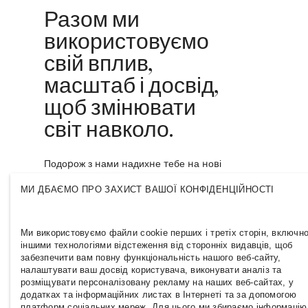
Разом ми
використовуємо
свій вплив,
масштаб і досвід,
щоб змінювати
світ навколо.
Подорож з нами надихне тебе на нові
шляхи, стане поштовхом до зростання та
дасть змогу зробити внесок у більш
МИ ДБАЄМО ПРО ЗАХИСТ ВАШОЇ КОНФІДЕНЦІЙНОСТІ
інклюзивну й сталу індустрію моди.
Приєднуйся і дізнайся, куди це може тебе
привести.
Ми використовуємо файли cookie перших і третіх сторін, включно
іншими технологіями відстеження від сторонніх видавців, щоб
забезпечити вам повну функціональність нашого веб-сайту,
налаштувати ваш досвід користувача, виконувати аналіз та
розміщувати персоналізовану рекламу на наших веб-сайтах, у
додатках та інформаційних листах в Інтернеті та за допомогою
платформ соціальних мереж. Для цього ми збираємо інформацію