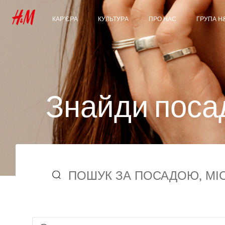
КАР’ЄРА
КУЛЬТУРА
ПРО НАС
ГРУПА H
Наші сфери діяльності
Наша культура &
Хто ми
Знайомст
Переваги
Group
Студенти & Початок
Сталий розвиток
кар’єри
Інклюзивність &
Різноманіття
З
н
а
й
д
и
п
о
с
а