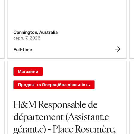
Лізинг, будівництво, оснащення та
дизайн магазинів
Брендинг, Маркетинг та Комунікації
Cannington
,
Australia
Технології, Дані та Інновації
серп. 7, 2026
Full-time
Закупівлі & Пошук постачальників
Логістика
Магазини
Дизайн & розробка продуктів
Продажі та Операційна діяльність
Юридичний відділ, Адміністрація, Відділ
безпеки та відповідності правовим
H&M Responsable de
вимогам
département (Assistant.e
Управління бізнесом
gérant.e) - Place Rosemère,
Бухгалтерія та Фінанси