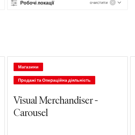
Робочі локації
ОЧИСТИТИ
Contract type
Full-time
Part-time
Contract
Магазини
Продажі та Операційна діяльність
Робочі локації
Продажі та Операційна діяльність
Visual Merchandiser -
Магазини
Carousel
Управління та Лідерство