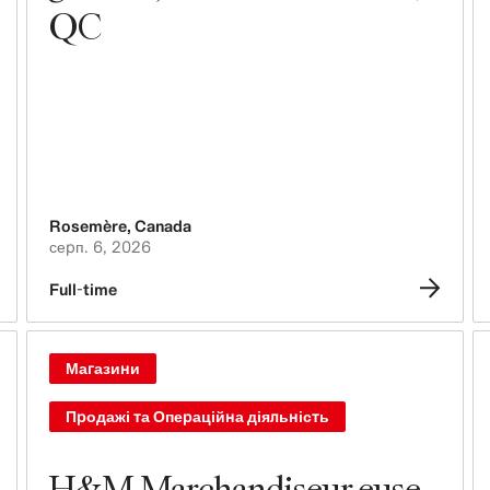
QC
Люди, культура, інклюзивність та
різноманіття
Rosemère
,
Canada
серп. 6, 2026
Full-time
Магазини
Продажі та Операційна діяльність
H&M Marchandiseur.euse