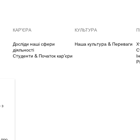
КАР’ЄРА
КУЛЬТУРА
П
Досліди наші сфери
Наша культура & Переваги
Х
діяльності
С
Студенти & Початок кар’єри
І
Р
 з
 про