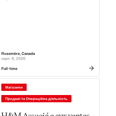
Rosemère
,
Canada
серп. 6, 2026
Full-time
Магазини
Продажі та Операційна діяльність
H&M Associé.e aux ventes -