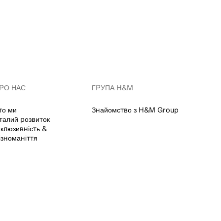
РО НАС
ГРУПА H&M
то ми
Знайомство з H&M Group
талий розвиток
нклюзивність &
ізноманіття