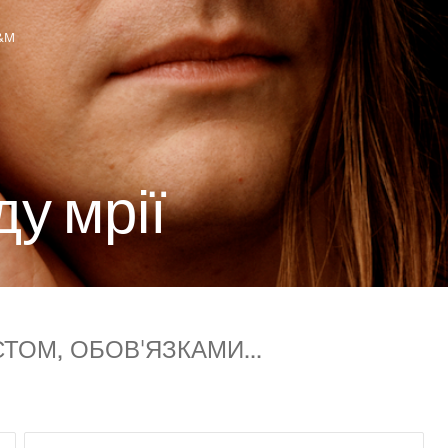
&M
во з H&M
д
у
м
р
і
ї