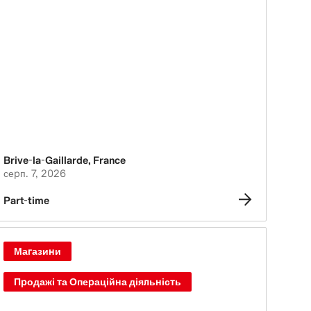
Brive-la-Gaillarde
,
France
серп. 7, 2026
Part-time
Магазини
Продажі та Операційна діяльність