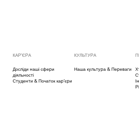
КАР’ЄРА
КУЛЬТУРА
П
Досліди наші сфери
Наша культура & Переваги
Х
діяльності
С
Студенти & Початок кар’єри
І
Р