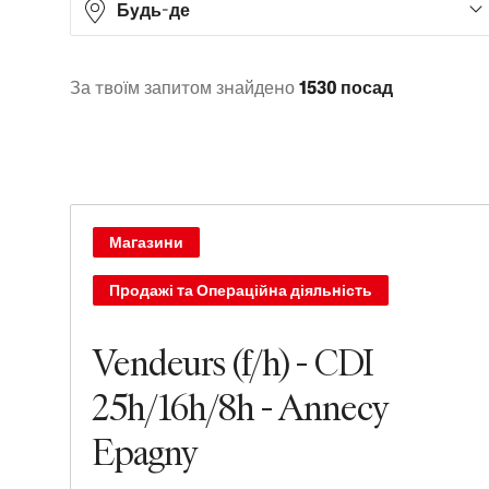
Будь-де
За твоїм запитом знайдено
1530 посад
Asia
327
Europe
604
North America
550
Oceania
29
Магазини
South America
20
Продажі та Операційна діяльність
Vendeurs (f/h) - CDI
25h/16h/8h - Annecy
Epagny