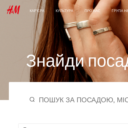
КАР’ЄРА
КУЛЬТУРА
ПРО НАС
ГРУПА H
Наші сфери діяльності
Наша культура &
Хто ми
Знайомст
Переваги
Group
Студенти & Початок
Сталий розвиток
кар’єри
Інклюзивність &
Різноманіття
З
н
а
й
д
и
п
о
с
а