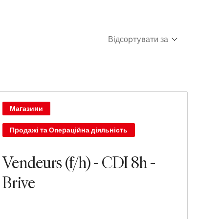
Відсортувати за
Cпочатку нові
Спочатку старі
Магазини
Продажі та Операційна діяльність
Vendeurs (f/h) - CDI 8h -
Brive