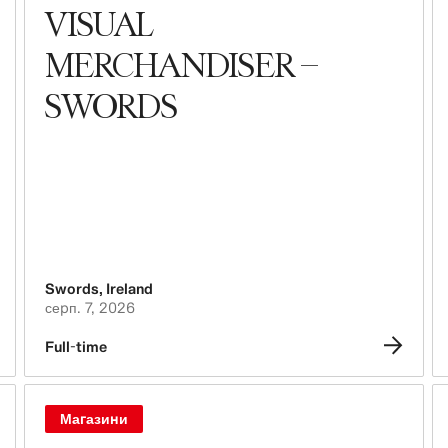
VISUAL
Бухгалтерія та Фінанси
MERCHANDISER –
Люди, культура, інклюзивність та
SWORDS
різноманіття
Swords
,
Ireland
серп. 7, 2026
Full-time
Магазини