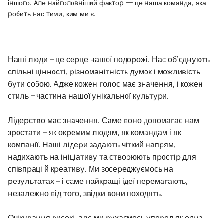
іншого. Але найголовніший фактор — це наша команда, яка
робить нас тими, ким ми є.
Наші люди – це серце нашої подорожі. Нас об’єднують
спільні цінності, різноманітність думок і можливість
бути собою. Адже кожен голос має значення, і кожен
стиль – частина нашої унікальної культури.
Лідерство має значення. Саме воно допомагає нам
зростати – як окремим людям, як командам і як
компанії. Наші лідери задають чіткий напрям,
надихають на ініціативу та створюють простір для
співпраці й креативу. Ми зосереджуємось на
результатах – і саме найкращі ідеї перемагають,
незалежно від того, звідки вони походять.
Очікування високі, але ми рухаємось уперед як одна