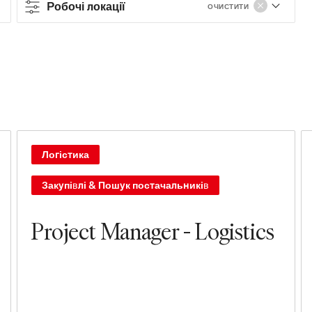
Робочі локації
ОЧИСТИТИ
Contract type
Full-time
Робочі локації
Продажі та Операційна діяльність
Логістика
Магазини
Закупівлі & Пошук постачальників
Управління та Лідерство
Project Manager - Logistics
Лізинг, будівництво, оснащення та
дизайн магазинів
Брендинг, Маркетинг та Комунікації