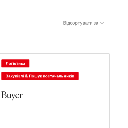
Відсортувати за
Cпочатку нові
Спочатку старі
Логістика
Закупівлі & Пошук постачальників
Buyer