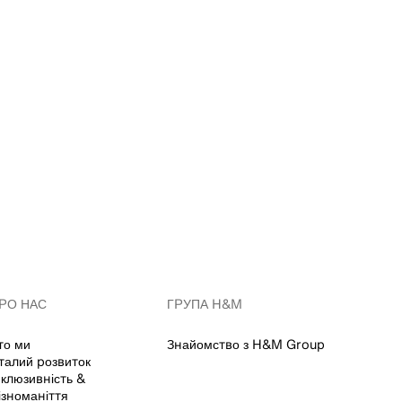
РО НАС
ГРУПА H&M
то ми
Знайомство з H&M Group
талий розвиток
нклюзивність &
ізноманіття