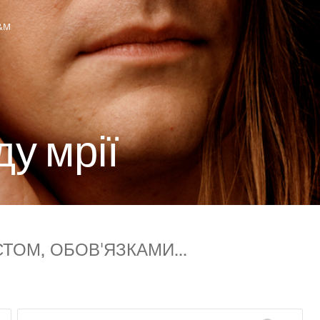
&M
во з H&M
д
у
м
р
і
ї