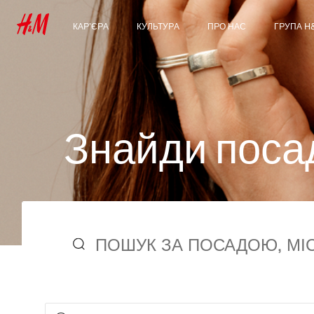
КАР’ЄРА
КУЛЬТУРА
ПРО НАС
ГРУПА H
Наші сфери діяльності
Наша культура &
Хто ми
Знайомст
Переваги
Group
Студенти & Початок
Сталий розвиток
кар’єри
Інклюзивність &
Різноманіття
З
н
а
й
д
и
п
о
с
а