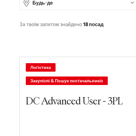
Будь-де
За твоїм запитом знайдено
18 посад
Asia
6
Europe
6
North America
3
South America
3
Логістика
Закупівлі & Пошук постачальників
DC Advanced User - 3PL