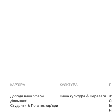
КАР’ЄРА
КУЛЬТУРА
П
Досліди наші сфери
Наша культура & Переваги
Х
діяльності
С
Студенти & Початок кар’єри
І
Р