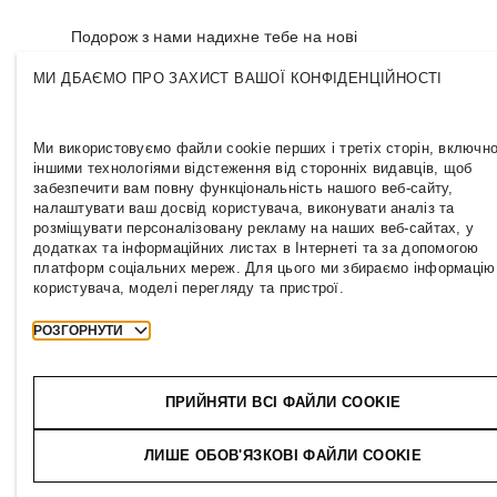
Подорож з нами надихне тебе на нові
шляхи, стане поштовхом до зростання та
дасть змогу зробити внесок у більш
МИ ДБАЄМО ПРО ЗАХИСТ ВАШОЇ КОНФІДЕНЦІЙНОСТІ
інклюзивну й сталу індустрію моди.
Приєднуйся і дізнайся, куди це може тебе
привести.
Ми використовуємо файли cookie перших і третіх сторін, включно
іншими технологіями відстеження від сторонніх видавців, щоб
забезпечити вам повну функціональність нашого веб-сайту,
налаштувати ваш досвід користувача, виконувати аналіз та
розміщувати персоналізовану рекламу на наших веб-сайтах, у
додатках та інформаційних листах в Інтернеті та за допомогою
платформ соціальних мереж. Для цього ми збираємо інформацію
користувача, моделі перегляду та пристрої.
РОЗГОРНУТИ
UKRAINE
Преса
Політики & Конфіденційність
Cookies
ПРИЙНЯТИ ВСІ ФАЙЛИ COOKIE
T
h
e
j
o
u
r
n
e
y
ЛИШЕ ОБОВ'ЯЗКОВІ ФАЙЛИ COOKIE