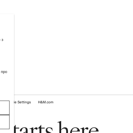
 з
 про
Cookie Settings
H&M.com
s
t
a
r
t
s
h
e
r
e
.