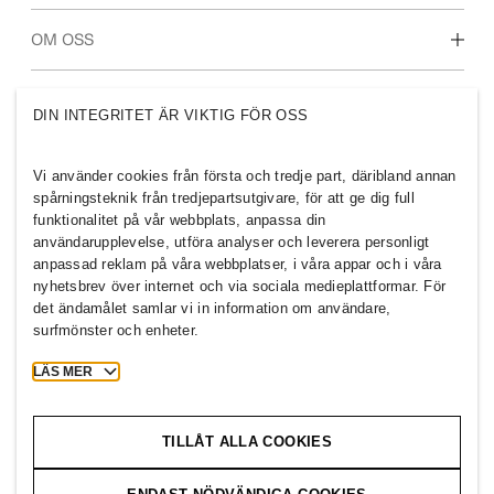
För dig som är student
Vår kultur & förmåner
OM OSS
Vilka vi är
H&M GROUP
DIN INTEGRITET ÄR VIKTIG FÖR OSS
Hållbarhet
Inkludering & mångfald
Utforska H&M-gruppen
Vi använder cookies från första och tredje part, däribland annan
spårningsteknik från tredjepartsutgivare, för att ge dig full
funktionalitet på vår webbplats, anpassa din
användarupplevelse, utföra analyser och leverera personligt
anpassad reklam på våra webbplatser, i våra appar och i våra
nyhetsbrev över internet och via sociala medieplattformar. För
SWEDEN
det ändamålet samlar vi in information om användare,
surfmönster och enheter.
Press
Policyer och sekretess
Cookies
Cookie Settings
LÄS MER
H&M.com
TILLÅT ALLA COOKIES