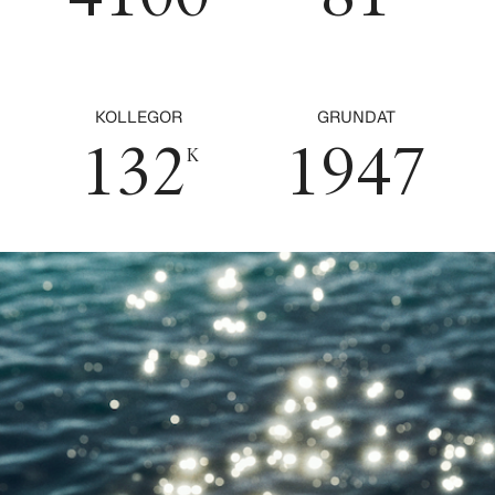
0
6
1
4
1
0
7
2
5
0
2
1
0
8
3
6
KOLLEGOR
GRUNDAT
1
3
2
1
9
4
7
K