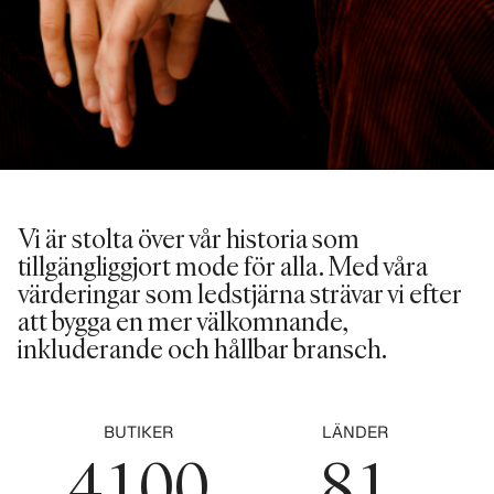
0
1
2
0
3
1
Vi är stolta över vår historia som
0
4
tillgängliggjort mode för alla. Med våra
2
0
värderingar som ledstjärna strävar vi efter
1
5
att bygga en mer välkomnande,
3
1
inkluderande och hållbar bransch.
2
6
4
2
3
0
7
0
5
0
3
BUTIKER
LÄNDER
4
1
0
0
8
1