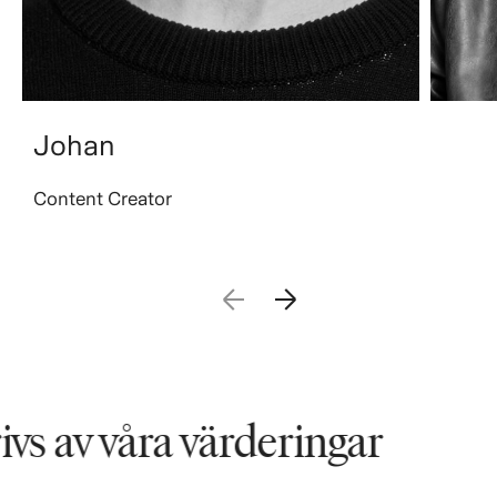
Johan
Content Creator
s av våra värderingar
V