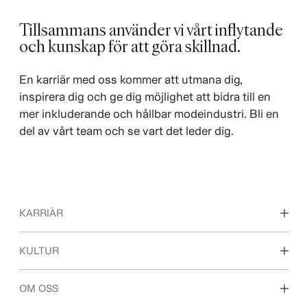
Tillsammans använder vi vårt inflytande
och kunskap för att göra skillnad. ​
En karriär med oss kommer att utmana dig,
inspirera dig och ge dig möjlighet att bidra till en
mer inkluderande och hållbar modeindustri. Bli en
del av vårt team och se vart det leder dig.
KARRIÄR
Våra arbetsområden
KULTUR
För dig som är student
Vår kultur & förmåner
OM OSS