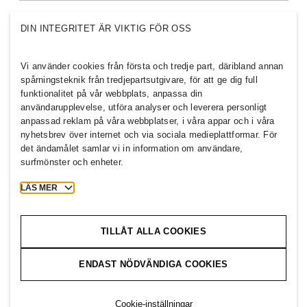
Vilka vi är
H&M GROUP
DIN INTEGRITET ÄR VIKTIG FÖR OSS
Hållbarhet
Inkludering & mångfald
Utforska H&M-gruppen
Vi använder cookies från första och tredje part, däribland annan
spårningsteknik från tredjepartsutgivare, för att ge dig full
funktionalitet på vår webbplats, anpassa din
användarupplevelse, utföra analyser och leverera personligt
anpassad reklam på våra webbplatser, i våra appar och i våra
nyhetsbrev över internet och via sociala medieplattformar. För
SWEDEN
det ändamålet samlar vi in information om användare,
surfmönster och enheter.
Press
Policyer och sekretess
Cookies
Cookie Settings
LÄS MER
H&M.com
TILLÅT ALLA COOKIES
ENDAST NÖDVÄNDIGA COOKIES
2026 H & M Hennes and Mauritz AB.
Cookie-inställningar