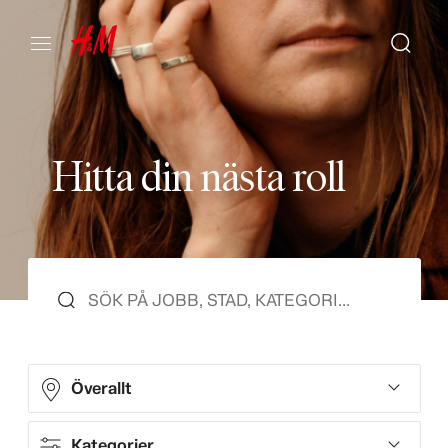
H
i
t
t
a
d
i
n
n
ä
s
t
a
r
o
l
l
Överallt
Kategorier