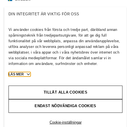
Press
Policyer och sekretess
DIN INTEGRITET ÄR VIKTIG FÖR OSS
Cookies
Cookie Settings
H&M.com
Vi använder cookies från första och tredje part, däribland annan
spårningsteknik från tredjepartsutgivare, för att ge dig full
funktionalitet på vår webbplats, anpassa din användarupplevelse,
utföra analyser och leverera personligt anpassad reklam på våra
webbplatser, i våra appar och i våra nyhetsbrev över internet och
2026 H & M Hennes and Mauritz AB.
via sociala medieplattformar. För det ändamålet samlar vi in
information om användare, surfmönster och enheter.
T
h
e
j
o
u
r
n
e
y
s
t
a
r
t
s
h
e
r
e
.
LÄS MER
TILLÅT ALLA COOKIES
ENDAST NÖDVÄNDIGA COOKIES
Cookie-inställningar