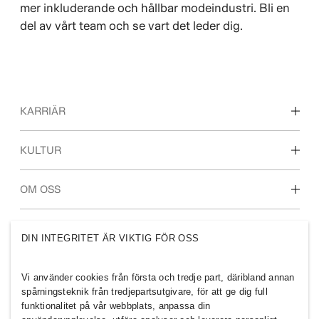
mer inkluderande och hållbar modeindustri. Bli en
del av vårt team och se vart det leder dig.
KARRIÄR
Våra arbetsområden
KULTUR
För dig som är student
Vår kultur & förmåner
OM OSS
Vilka vi är
H&M GROUP
DIN INTEGRITET ÄR VIKTIG FÖR OSS
Hållbarhet
Inkludering & mångfald
Utforska H&M-gruppen
Vi använder cookies från första och tredje part, däribland annan
spårningsteknik från tredjepartsutgivare, för att ge dig full
funktionalitet på vår webbplats, anpassa din