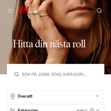
H
i
t
t
a
d
i
n
n
ä
s
t
a
r
o
l
l
Överallt
Kategorier
AVBRYT