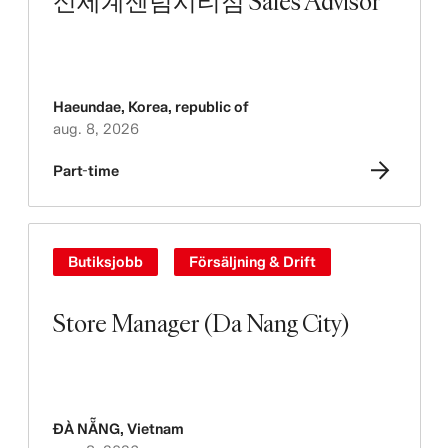
신세계센텀시티점 Sales Advisor
Haeundae
,
Korea, republic of
aug. 8, 2026
Part-time
Butiksjobb
Försäljning & Drift
Store Manager (Da Nang City)
ĐÀ NẴNG
,
Vietnam