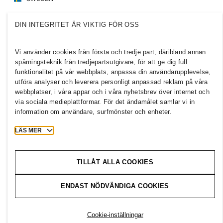
Press
Policyer och sekretess
DIN INTEGRITET ÄR VIKTIG FÖR OSS
Cookies
Cookie Settings
H&M.com
Vi använder cookies från första och tredje part, däribland annan
spårningsteknik från tredjepartsutgivare, för att ge dig full
funktionalitet på vår webbplats, anpassa din användarupplevelse,
utföra analyser och leverera personligt anpassad reklam på våra
webbplatser, i våra appar och i våra nyhetsbrev över internet och
2026 H & M Hennes and Mauritz AB.
via sociala medieplattformar. För det ändamålet samlar vi in
information om användare, surfmönster och enheter.
T
h
e
j
o
u
r
n
e
y
s
t
a
r
t
s
h
e
r
e
.
LÄS MER
TILLÅT ALLA COOKIES
ENDAST NÖDVÄNDIGA COOKIES
Cookie-inställningar