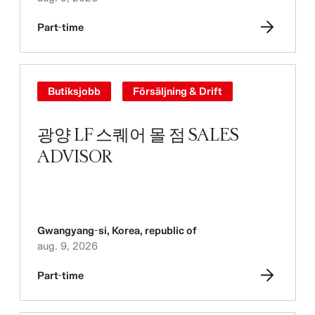
Part-time
Butiksjobb
Försäljning & Drift
광양 LF 스퀘어 몰 점 SALES
ADVISOR
Gwangyang-si
,
Korea, republic of
aug. 9, 2026
Part-time