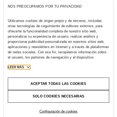
Quiénes somos
GRUPO H&M
NOS PREOCUPAMOS POR TU PRIVACIDAD
Sostenibilidad
Inclusión y diversidad
Explora nuestro grupo
Utilizamos cookies de origen propio y de terceros, incluidas
otras tecnologías de seguimiento de editores externos, para
ofrecerte la funcionalidad completa de nuestro sitio web,
personalizar su experiencia de usuario, realizar análisis y
proporcionar publicidad personalizada en nuestros sitios web,
aplicaciones y newsletters en Internet y a través de plataformas
PARAGUAY
de redes sociales. Con ese fin, recopilamos información sobre
el usuario, los patrones de navegación y el dispositivo.
Prensa
Políticas y privacidad
Cookies
Cookie Settings
LEER MÁS
H&M.com
ACEPTAR TODAS LAS COOKIES
SOLO COOKIES NECESARIAS
2026 H & M Hennes and Mauritz AB.
Configuración de cookies