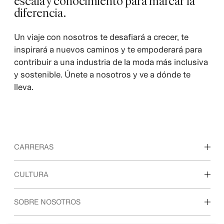
escala y conocimiento para marcar la
diferencia.
Un viaje con nosotros te desafiará a crecer, te
inspirará a nuevos caminos y te empoderará para
contribuir a una industria de la moda más inclusiva
y sostenible. Únete a nosotros y ve a dónde te
lleva.
CARRERAS
Descubre nuestras áreas de trabajo
CULTURA
Estudiantes e inicio de carrera profesional
Nuestra cultura y beneficios
SOBRE NOSOTROS