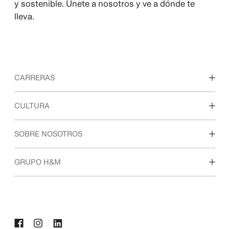
y sostenible. Únete a nosotros y ve a dónde te
lleva.
CARRERAS
Descubre nuestras áreas de trabajo
CULTURA
Estudiantes e inicio de carrera profesional
Nuestra cultura y beneficios
SOBRE NOSOTROS
Quiénes somos
GRUPO H&M
Sostenibilidad
Inclusión y diversidad
Explora nuestro grupo