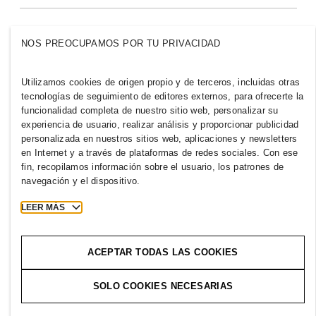
PARAGUAY
NOS PREOCUPAMOS POR TU PRIVACIDAD
Prensa
Políticas y privacidad
Cookies
Cookie Settings
Utilizamos cookies de origen propio y de terceros, incluidas otras
tecnologías de seguimiento de editores externos, para ofrecerte la
H&M.com
funcionalidad completa de nuestro sitio web, personalizar su
experiencia de usuario, realizar análisis y proporcionar publicidad
personalizada en nuestros sitios web, aplicaciones y newsletters
en Internet y a través de plataformas de redes sociales. Con ese
2026 H & M Hennes and Mauritz AB.
fin, recopilamos información sobre el usuario, los patrones de
navegación y el dispositivo.
T
h
e
j
o
u
r
n
e
y
s
t
a
r
t
s
h
e
r
e
.
LEER MÁS
ACEPTAR TODAS LAS COOKIES
SOLO COOKIES NECESARIAS