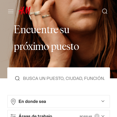
E
n
c
u
e
n
t
r
e
s
u
p
r
ó
x
i
m
o
p
u
e
s
t
o
En donde sea
Áreas de trabajo
BORRAR