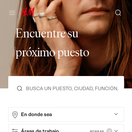
E
n
c
u
e
n
t
r
e
s
u
p
r
ó
x
i
m
o
p
u
e
s
t
o
En donde sea
Áreas de trabajo
BORRAR