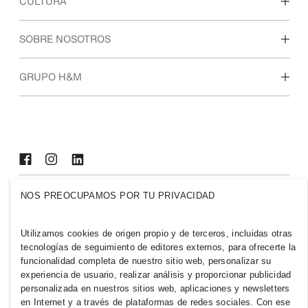
Descubre nuestras áreas de trabajo
CULTURA
Estudiantes e inicio de carrera profesional
Nuestra cultura y beneficios
SOBRE NOSOTROS
Quiénes somos
GRUPO H&M
Sostenibilidad
Inclusión y diversidad
Explora nuestro grupo
NOS PREOCUPAMOS POR TU PRIVACIDAD
PARAGUAY
Prensa
Políticas y privacidad
Utilizamos cookies de origen propio y de terceros, incluidas otras
Cookies
Cookie Settings
tecnologías de seguimiento de editores externos, para ofrecerte la
funcionalidad completa de nuestro sitio web, personalizar su
H&M.com
experiencia de usuario, realizar análisis y proporcionar publicidad
personalizada en nuestros sitios web, aplicaciones y newsletters
en Internet y a través de plataformas de redes sociales. Con ese