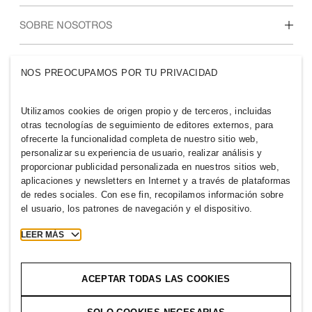
Estudiantes e inicio de carrera profesional
Nuestra cultura y beneficios
SOBRE NOSOTROS
Quiénes somos
GRUPO H&M
NOS PREOCUPAMOS POR TU PRIVACIDAD
Sostenibilidad
Inclusión y diversidad
Explora nuestro grupo
Utilizamos cookies de origen propio y de terceros, incluidas
otras tecnologías de seguimiento de editores externos, para
ofrecerte la funcionalidad completa de nuestro sitio web,
personalizar su experiencia de usuario, realizar análisis y
proporcionar publicidad personalizada en nuestros sitios web,
aplicaciones y newsletters en Internet y a través de plataformas
PARAGUAY
de redes sociales. Con ese fin, recopilamos información sobre
el usuario, los patrones de navegación y el dispositivo.
Prensa
Políticas y privacidad
Cookies
Cookie Settings
LEER MÁS
H&M.com
ACEPTAR TODAS LAS COOKIES