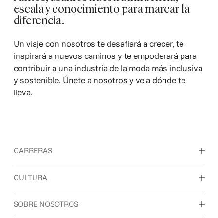
escala y conocimiento para marcar la
diferencia.
Un viaje con nosotros te desafiará a crecer, te
inspirará a nuevos caminos y te empoderará para
contribuir a una industria de la moda más inclusiva
y sostenible. Únete a nosotros y ve a dónde te
lleva.
CARRERAS
Descubre nuestras áreas de trabajo
CULTURA
Estudiantes e inicio de carrera profesional
Nuestra cultura y beneficios
SOBRE NOSOTROS