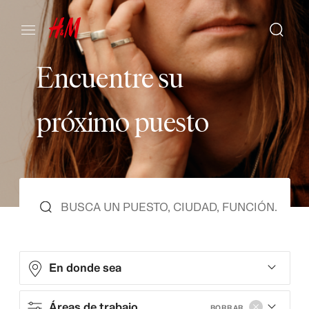
E
n
c
u
e
n
t
r
e
s
u
p
r
ó
x
i
m
o
p
u
e
s
t
o
En donde sea
Áreas de trabajo
BORRAR