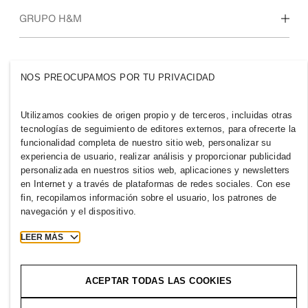
Quiénes somos
GRUPO H&M
Sostenibilidad
Inclusión y diversidad
Explora nuestro grupo
NOS PREOCUPAMOS POR TU PRIVACIDAD
Utilizamos cookies de origen propio y de terceros, incluidas otras
tecnologías de seguimiento de editores externos, para ofrecerte la
PARAGUAY
funcionalidad completa de nuestro sitio web, personalizar su
experiencia de usuario, realizar análisis y proporcionar publicidad
Prensa
Políticas y privacidad
personalizada en nuestros sitios web, aplicaciones y newsletters
en Internet y a través de plataformas de redes sociales. Con ese
Cookies
Cookie Settings
fin, recopilamos información sobre el usuario, los patrones de
H&M.com
navegación y el dispositivo.
LEER MÁS
2026 H & M Hennes and Mauritz AB.
ACEPTAR TODAS LAS COOKIES
T
h
e
j
o
u
r
n
e
y
s
t
a
r
t
s
h
e
r
e
.