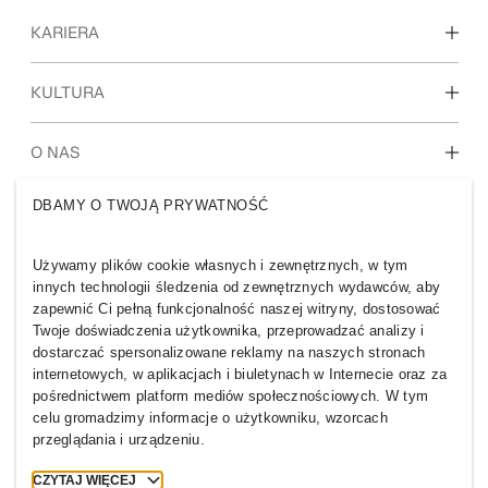
KARIERA
Odkryj nasze miejsca pracy
KULTURA
Studenci i osoby rozpoczynające karierę zawodową
Nasza kultura i benefity
O NAS
DBAMY O TWOJĄ PRYWATNOŚĆ
Kim jesteśmy
H&M GROUP
Zrównoważony rozwój
Inkluzywność & Różnorodność
Używamy plików cookie własnych i zewnętrznych, w tym
Poznaj Grupę
innych technologii śledzenia od zewnętrznych wydawców, aby
zapewnić Ci pełną funkcjonalność naszej witryny, dostosować
Twoje doświadczenia użytkownika, przeprowadzać analizy i
dostarczać spersonalizowane reklamy na naszych stronach
internetowych, w aplikacjach i biuletynach w Internecie oraz za
pośrednictwem platform mediów społecznościowych. W tym
POLAND
celu gromadzimy informacje o użytkowniku, wzorcach
przeglądania i urządzeniu.
Media
Polityka prywatności
Ciasteczka
Cookie Settings
CZYTAJ WIĘCEJ