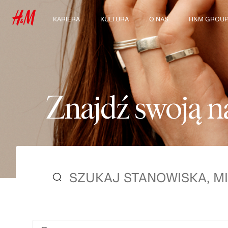
KARIERA
KULTURA
O NAS
H&M GROU
Odkryj nasze obszary
Nasza kultura i benefity
Kim jesteśmy
Poznaj Grup
pracy
Zrównoważony rozwój
Studenci & osoby
rozpoczynające karierę
Inkluzywność &
zawodową
Różnorodność
Z
n
a
j
d
ź
s
w
o
j
ą
n