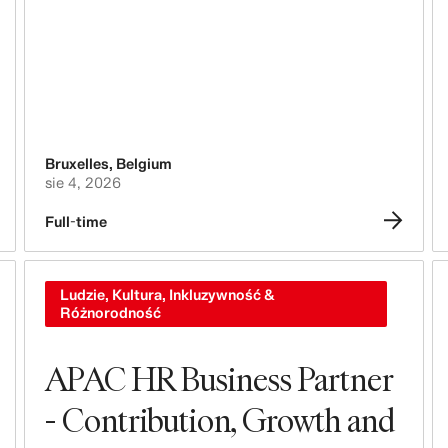
Branding, Marketing & Komunikacja
Technika, Dane & Innowacje
Zakupy & Zaopatrzenie
Bruxelles
,
Belgium
Logistyka
sie 4, 2026
Projektowanie & Rozwój Produktu
Full-time
Prawo, Administracja, Bezpieczeństwo
& Zgodność z Przepisami
Ludzie, Kultura, Inkluzywność &
Różnorodność
Controlling Biznesowy
APAC HR Business Partner
Rachunkowość & Finanse
- Contribution, Growth and
Ludzie, Kultura, Inkluzywność &
Różnorodność