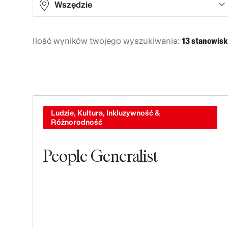
Wszędzie
Ilość wyników twojego wyszukiwania:
13 stanowisk
Asia
5
Europe
7
North America
1
Ludzie, Kultura, Inkluzywność &
Różnorodność
People Generalist