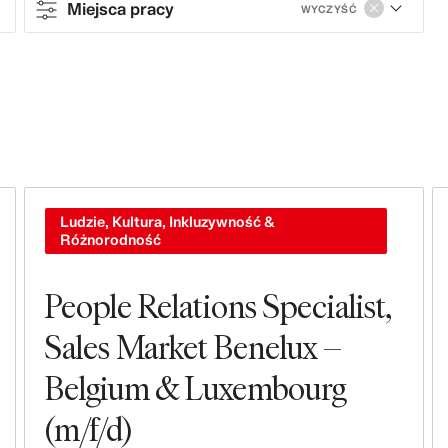
Miejsca pracy
WYCZYŚĆ
Contract type
Full-time
Contract
Miejsca pracy
Ludzie, Kultura, Inkluzywność &
Różnorodność
Sprzedaż & Operacje
People Relations Specialist,
Sklepy
Sales Market Benelux –
Leasing, Budownictwo, Projektowanie
Belgium & Luxembourg
Obiektów & Sklepów
(m/f/d)
Kierownictwo & Przywództwo