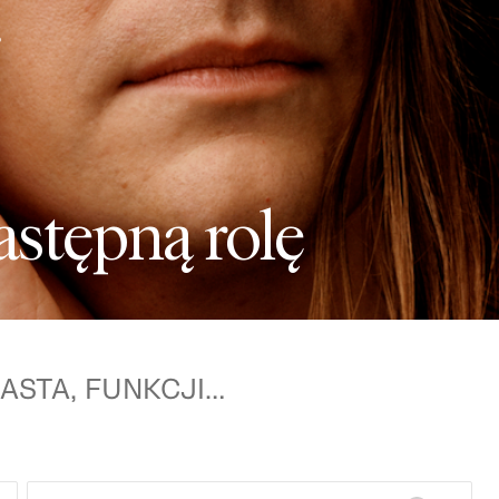
P
ę
a
s
t
ę
p
n
ą
r
o
l
ę