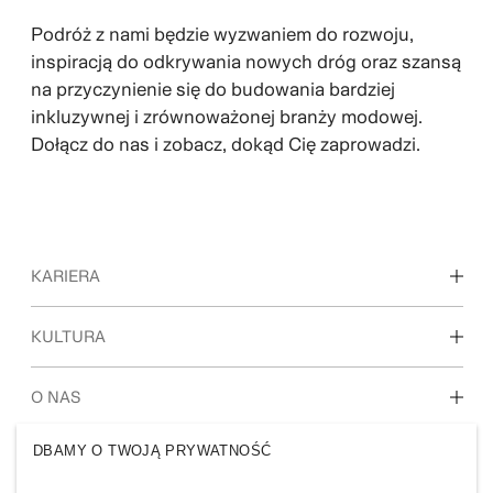
Podróż z nami będzie wyzwaniem do rozwoju,
inspiracją do odkrywania nowych dróg oraz szansą
na przyczynienie się do budowania bardziej
inkluzywnej i zrównoważonej branży modowej.
Dołącz do nas i zobacz, dokąd Cię zaprowadzi.
KARIERA
Odkryj nasze miejsca pracy
KULTURA
Studenci i osoby rozpoczynające karierę zawodową
Nasza kultura i benefity
O NAS
DBAMY O TWOJĄ PRYWATNOŚĆ
Kim jesteśmy
H&M GROUP
Zrównoważony rozwój