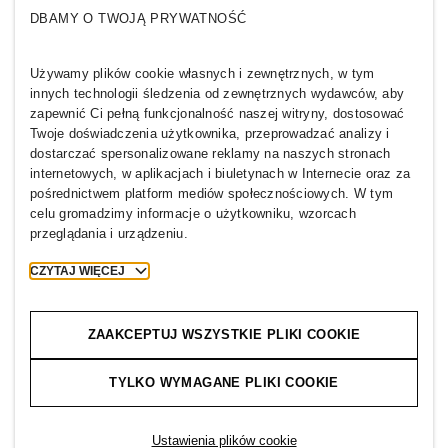
DBAMY O TWOJĄ PRYWATNOŚĆ
Kim jesteśmy
H&M GROUP
Zrównoważony rozwój
Inkluzywność & Różnorodność
Używamy plików cookie własnych i zewnętrznych, w tym
Poznaj Grupę
innych technologii śledzenia od zewnętrznych wydawców, aby
zapewnić Ci pełną funkcjonalność naszej witryny, dostosować
Twoje doświadczenia użytkownika, przeprowadzać analizy i
dostarczać spersonalizowane reklamy na naszych stronach
internetowych, w aplikacjach i biuletynach w Internecie oraz za
pośrednictwem platform mediów społecznościowych. W tym
POLAND
celu gromadzimy informacje o użytkowniku, wzorcach
przeglądania i urządzeniu.
Media
Polityka prywatności
Ciasteczka
Cookie Settings
CZYTAJ WIĘCEJ
H&M.com
ZAAKCEPTUJ WSZYSTKIE PLIKI COOKIE
TYLKO WYMAGANE PLIKI COOKIE
2026 H & M Hennes and Mauritz AB.
T
h
e
j
o
u
r
n
e
y
s
t
a
r
t
s
h
e
r
e
.
Ustawienia plików cookie