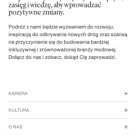
zasięg i wiedzę, aby wprowadzać
pozytywne zmiany.
Podróż z nami będzie wyzwaniem do rozwoju,
inspiracją do odkrywania nowych dróg oraz szansą
na przyczynienie się do budowania bardziej
inkluzywnej i zrównoważonej branży modowej.
Dołącz do nas i zobacz, dokąd Cię zaprowadzi.
KARIERA
Odkryj nasze miejsca pracy
KULTURA
Studenci i osoby rozpoczynające karierę zawodową
Nasza kultura i benefity
O NAS