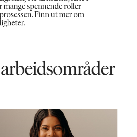
er mange spennende roller
e prosessen. Finn ut mer om
igheter.
idsområder
Vår
9076