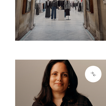
lokalt, til globale funksjoner eller
regioner. Du jobber med å
analysere for å hjelpe…
LASTE INN FLERE
LASTE INN FLERE
66344
e
Customer Service
r i
Gi støtte til våre kunder og sørg
or
for utmerket service for å sikre