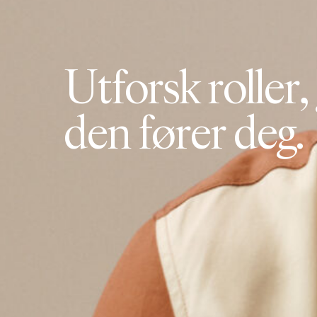
U
t
f
o
r
s
k
r
o
l
l
e
r
,
d
e
n
f
ø
r
e
r
d
e
g
.