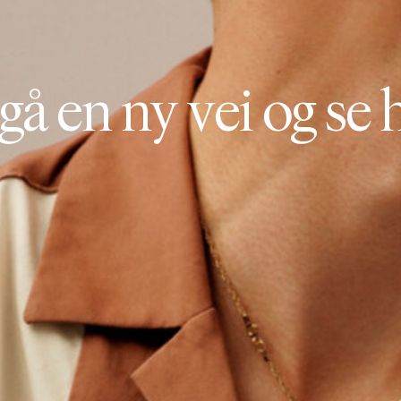
g
å
e
n
n
y
v
e
i
o
g
s
e