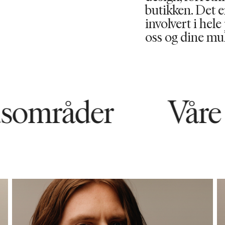
butikken. Det 
involvert i hel
oss og dine mul
råder
Våre arbe
18547
8