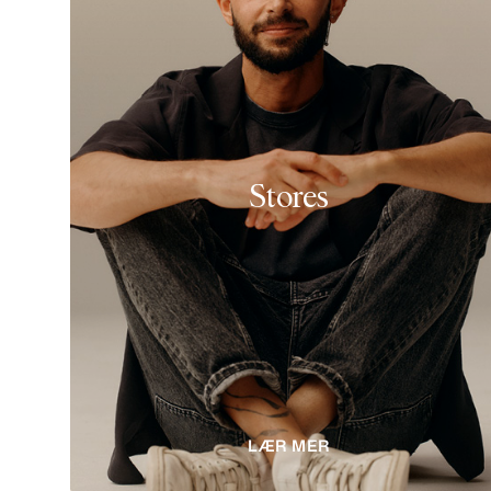
Design & Product
Development
g
Vær foran dagens trender og skap
ens
morgendagens mote. Bruk din
s
kunnskap for å hjelpe oss med å gi
Stores
 de
rimelig og inspirerende mote til
lpe
kunder over hele verden. Ta med
eg
dine unike kreative perspektiver til
H & M, og oppdag en arbeidsplass
…
hvor du alltid kan lære, vokse og
forbedre.
LASTE INN FLERE
LÆR MER