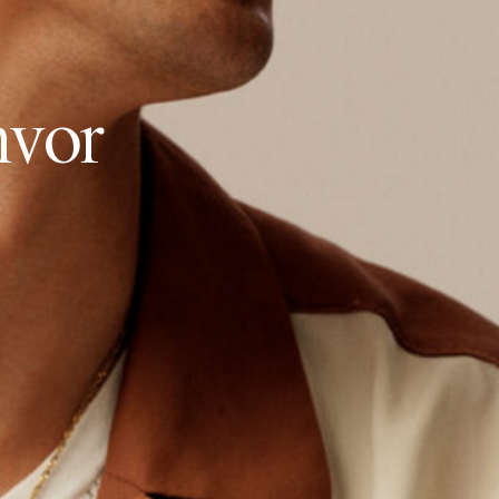
h
v
o
r