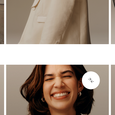
lojalitet rundt vårt varemerke, våre
kolleksjoner og våre produkter for
en hel verden av kunder.
LASTE INN FLERE
LASTE INN FLERE
L
83173
2
Leasing, Construction,
Facilities & Store
Design