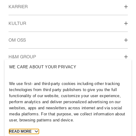
KARRIER
Oppdag våre arbeidsområder
KULTUR
For deg som er student
Vår kultur og fordeler
OM OSS
Hvem vi er
H&M GROUP
Bærekraft
WE CARE ABOUT YOUR PRIVACY
Inkludering og mangfold
Utforsk gruppen
We use first- and third-party cookies including other tracking
technologies from third party publishers to give you the full
functionality of our website, customize your user experience,
perform analytics and deliver personalized advertising on our
websites, apps and newsletters across internet and via social
NORWAY
media platforms. For that purpose, we collect information about
user, browsing patterns and device.
Press
Retningslinjer og personvern
Cookies
Cookie Settings
READ MORE