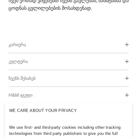
ჩვენ ერთად ვიყენებთ ჩვენს გავლენას, მასშტაბსა და
ცოდნას ცვლილებების მოსახდენად.
ᲙᲐᲠᲘᲔᲠᲐ
აღმოაჩინე ჩვენი სამუშაო სფერო
ᲙᲣᲚᲢᲣᲠᲐ
სტუდენტი და ადრეული კარიერა
ჩვენი კულტურა და ბენეფიტები
ᲩᲕᲔᲜᲡ ᲨᲔᲡᲐᲮᲔᲑ
Ვინ ვართ ჩვენ
H&M ᲯᲒᲣᲤᲘ
მდგრადობა
ინკლუზია და მრავალფეროვნება
WE CARE ABOUT YOUR PRIVACY
აღმოაჩინე ჯგუფი
We use first- and third-party cookies including other tracking
technologies from third party publishers to give you the full