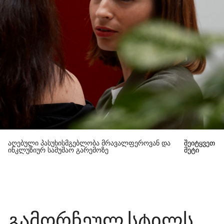
აღებული პასუხისმგებლობა მრავალფეროვან და
შეიტყვეთ
ინკლუზიურ სამუშაო გარემოზე
მეტი
გამორჩეულ სტილს