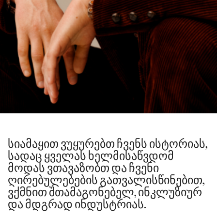
0
1
2
0
3
სიამაყით ვუყურებთ ჩვენს ისტორიას,
1
სადაც ყველას ხელმისაწვდომ
0
4
მოდას ვთავაზობთ და ჩვენი
2
0
ღირებულებების გათვალისწინებით,
1
5
ვქმნით შთამაგონებელ, ინკლუზიურ
3
1
და მდგრად ინდუსტრიას.