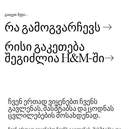
ᲒᲐᲘᲒᲔᲗ ᲛᲔᲢᲘ…
რა გამოგვარჩევს →
რისი გაკეთება
შეგიძლია H&M-ში→
ჩვენ ერთად ვიყენებთ ჩვენს
გავლენას, მასშტაბსა და ცოდნას
ცვლილებების მოსახდენად.