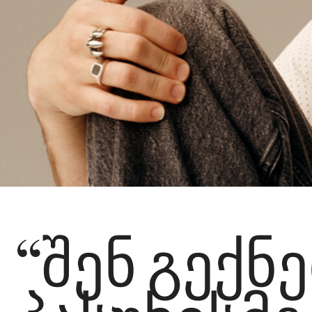
“შენ გექნ