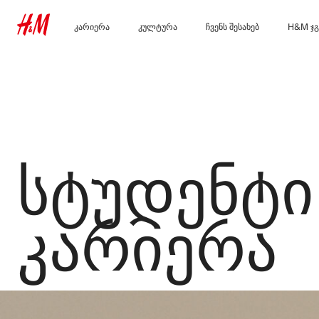
ᲙᲐᲠᲘᲔᲠᲐ
ᲙᲣᲚᲢᲣᲠᲐ
ᲩᲕᲔᲜᲡ ᲨᲔᲡᲐᲮᲔᲑ
H&M
აღმოაჩინე ჩვენი
ჩვენი კულტურა და
Ვინ ვართ ჩვენ
გამოიკ
სამუშაო სფერო
ბენეფიტები
მდგრადობა
სტუდენტი და ადრეული
კარიერა
ინკლუზია და
მრავალფეროვნება
სტუდენტი
კარიერა