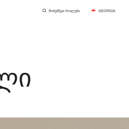
ᲛᲝᲫᲔᲑᲜᲔᲗ ᲠᲝᲚᲔᲑᲘ
GEORGIA
ული