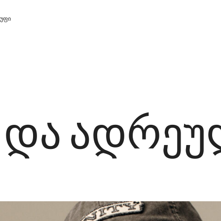
 ᲯᲒᲣᲤᲘ
ვლიეთ ჯგუფი
 და ადრე