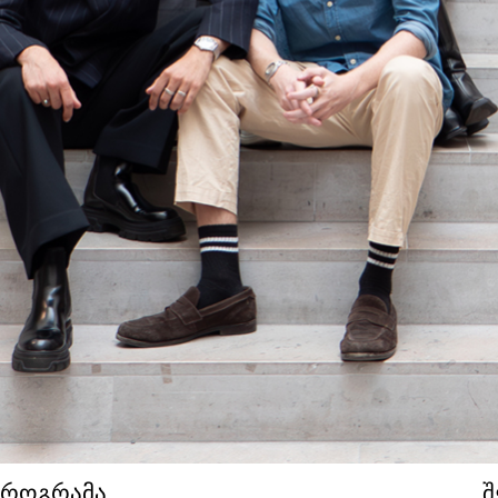
პროგრამა
შ