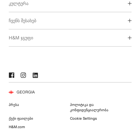
აღმოაჩინე ჩვენი სამუშაო სფერო
ᲙᲣᲚᲢᲣᲠᲐ
სტუდენტი და ადრეული კარიერა
ჩვენი კულტურა და ბენეფიტები
ᲩᲕᲔᲜᲡ ᲨᲔᲡᲐᲮᲔᲑ
Ვინ ვართ ჩვენ
H&M ᲯᲒᲣᲤᲘ
მდგრადობა
ინკლუზია და მრავალფეროვნება
აღმოაჩინე ჯგუფი
GEORGIA
პრესა
პოლიტიკა და
კონფიდენციალურობა
ქუქი ფაილები
Cookie Settings
H&M.com