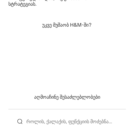
სტრატეგიას.
ᲣᲙᲕᲔ ᲛᲣᲨᲐᲝᲑ H&M-ᲨᲘ?
ᲨᲔᲡᲕᲚᲐ
ᲐᲦᲛᲝᲐᲩᲘᲜᲔ ᲨᲔᲡᲐᲫᲚᲔᲑᲚᲝᲑᲔᲑᲘ