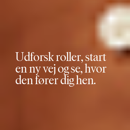
U
d
f
o
r
s
k
r
o
l
l
e
r
,
s
t
a
r
t
e
n
n
y
v
e
j
o
g
s
e
,
h
v
o
r
d
e
n
f
ø
r
e
r
d
i
g
h
e
n
.