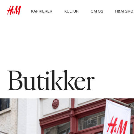
KARRIERER
KULTUR
OM OS
H&M GRO
Karrieremuligheder
Vores kultur og fordele
Hvem er vi
Udforsk H
Studerende
Bæredygtighed
Inklusion og
mangfoldighed
Butikker