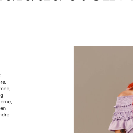
t
re,
omne,
og
ierne,
 en
ændre