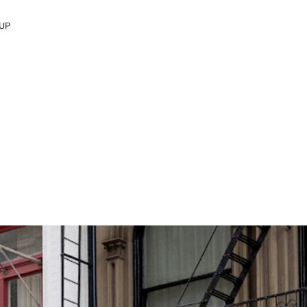
UP
&M Group