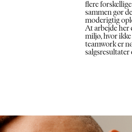
flere forskellig
sammen gør det
moderigtig opl
At arbejde her 
miljø, hvor ikke
teamwork er nø
salgsresultater 
SE ROLLER