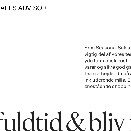
ALES ADVISOR
Som Seasonal Sales 
vigtig del af vores t
yde fantastisk custo
varer og sikre god 
team arbejder du på 
inkluderende miljø. Er
enestående shoppin
 fuldtid & bli