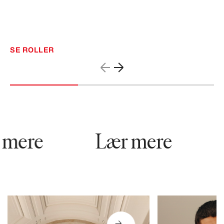
SE ROLLER
mere
Lær mere
57121
48142