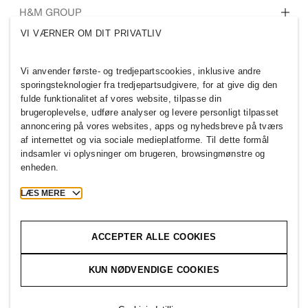
Hvem er vi
H&M GROUP
Bæredygtighed
VI VÆRNER OM DIT PRIVATLIV
Inklusion og mangfoldighed
Udforsk gruppen
Vi anvender første- og tredjepartscookies, inklusive andre
sporingsteknologier fra tredjepartsudgivere, for at give dig den
fulde funktionalitet af vores website, tilpasse din
brugeroplevelse, udføre analyser og levere personligt tilpasset
annoncering på vores websites, apps og nyhedsbreve på tværs
DENMARK
af internettet og via sociale medieplatforme. Til dette formål
indsamler vi oplysninger om brugeren, browsingmønstre og
Presse
Politikker og beskyttelse af
enheden.
personlige oplysninger
Cookies
Cookie Settings
LÆS MERE
H&M.com
ACCEPTER ALLE COOKIES
KUN NØDVENDIGE COOKIES
2026 H & M Hennes and Mauritz AB.