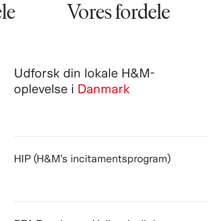
e
Vores fordele
V
Udforsk din lokale H&M-
oplevelse i
Danmark
HIP (H&M’s incitamentsprogram)