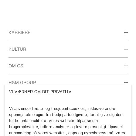
KARRIERE
Karrieremuligheder
KULTUR
Studerende
Vores kultur og fordele
OM OS
Hvem er vi
H&M GROUP
Bæredygtighed
VI VÆRNER OM DIT PRIVATLIV
Inklusion og mangfoldighed
Udforsk gruppen
Vi anvender første- og tredjepartscookies, inklusive andre
sporingsteknologier fra tredjepartsudgivere, for at give dig den
fulde funktionalitet af vores website, tilpasse din
brugeroplevelse, udføre analyser og levere personligt tilpasset
annoncering på vores websites, apps og nyhedsbreve på tværs
DENMARK