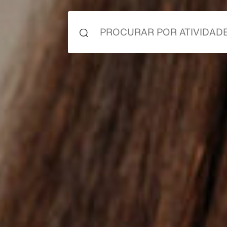
co
co