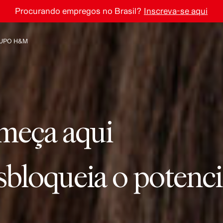
Procurando empregos no Brasil?
Inscreva-se aqui
meça conosco.
m
e
ç
a
a
q
u
i
UPO H&M
heça o Grupo H&M
meça aqui
da nossa indústria.
meça aqui
nstrói conexões du
meça aqui
va a novos caminhos
meça aqui
sbloqueia o potenci