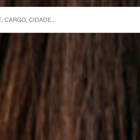
meça com você.
meça conosco.