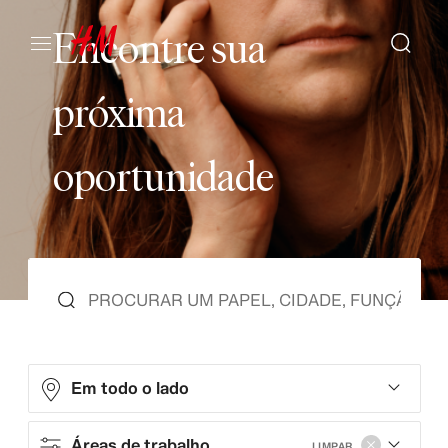
E
n
c
o
n
t
r
e
s
u
a
p
r
ó
x
i
m
a
o
p
o
r
t
u
n
i
d
a
d
e
Em todo o lado
Áreas de trabalho
LIMPAR