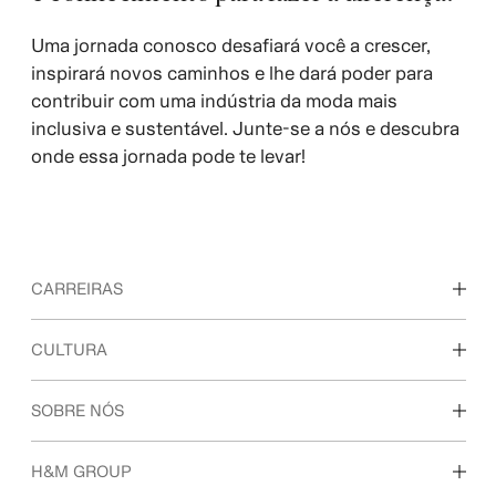
Uma jornada conosco desafiará você a crescer,
inspirará novos caminhos e lhe dará poder para
contribuir com uma indústria da moda mais
inclusiva e sustentável. Junte-se a nós e descubra
onde essa jornada pode te levar!
CARREIRAS
Descubra nossas áreas de trabalho
CULTURA
Estudantes e início de carreira
Nossa cultura e benefícios
SOBRE NÓS
Quem somos
H&M GROUP
Sustentabilidade