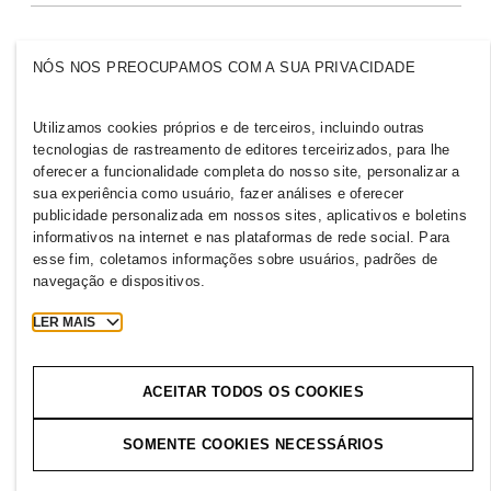
Inclusão & Diversidade
Explore o grupo
NÓS NOS PREOCUPAMOS COM A SUA PRIVACIDADE
Utilizamos cookies próprios e de terceiros, incluindo outras
tecnologias de rastreamento de editores terceirizados, para lhe
BRAZIL
oferecer a funcionalidade completa do nosso site, personalizar a
sua experiência como usuário, fazer análises e oferecer
Imprensa
Políticas e Privacidade
publicidade personalizada em nossos sites, aplicativos e boletins
informativos na internet e nas plataformas de rede social. Para
Cookies
Cookie Settings
esse fim, coletamos informações sobre usuários, padrões de
H&M.com
navegação e dispositivos.
LER MAIS
2026 H & M Hennes and Mauritz AB.
ACEITAR TODOS OS COOKIES
S
u
a
j
o
r
n
a
d
a
c
o
m
e
ç
a
a
q
u
i
!
SOMENTE COOKIES NECESSÁRIOS