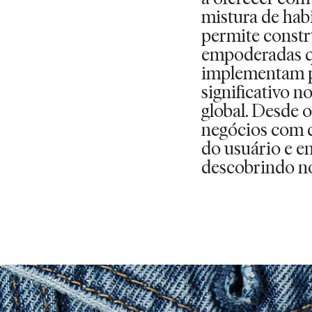
mistura de habi
permite constr
empoderadas q
implementam 
significativo n
global. Desde 
negócios com d
do usuário e 
descobrindo n