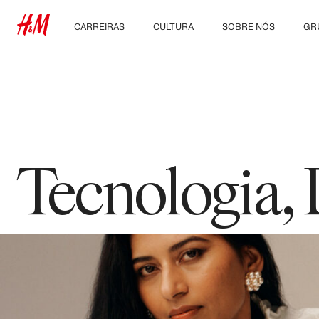
CARREIRAS
CULTURA
SOBRE NÓS
GR
Descubra nossas áreas
Nossa cultura e
Quem somos
Con
de trabalho
benefícios
Sustentabilidade
Estudantes e início de
carreira
Inclusão & Diversidade
Tecnologia,