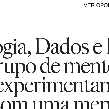
VER OPO
gia, Dados e
upo de mente
 experimenta
Com uma men