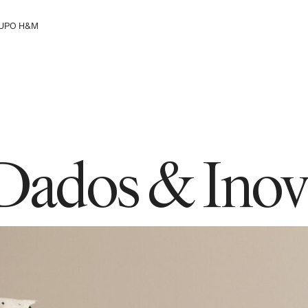
UPO H&M
heça o Grupo H&M
 Dados & Ino