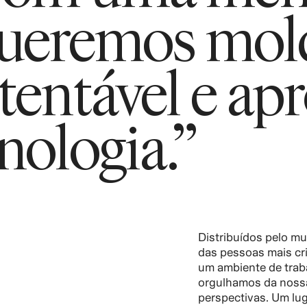
queremos mold
entável e apr
nologia.”
Distribuídos pelo 
das pessoas mais cri
um ambiente de trab
orgulhamos da nossa
perspectivas. Um lu