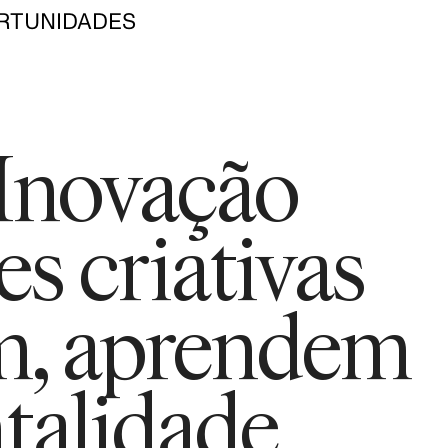
RTUNIDADES
 Inovação
s criativas
m, aprendem
talidade