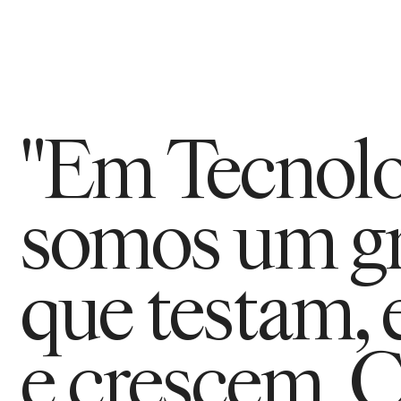
"Em Tecnolo
somos um gr
que testam,
e crescem. 