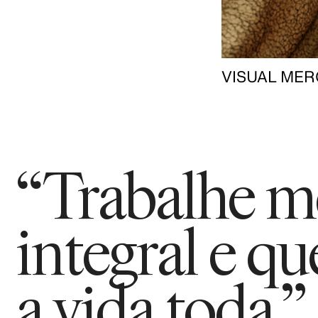
VISUAL MER
“Trabalhe m
integral e qu
a vida toda.”