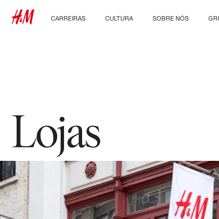
CARREIRAS
CULTURA
SOBRE NÓS
GR
Descubra nossas áreas
Nossa cultura e
Quem somos
Con
de trabalho
benefícios
Sustentabilidade
Estudantes e início de
carreira
Inclusão & Diversidade
Lojas