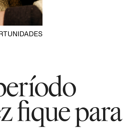
RTUNIDADES
período
ez fique para