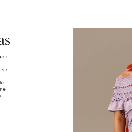
as
tado
 se
de
r e
a