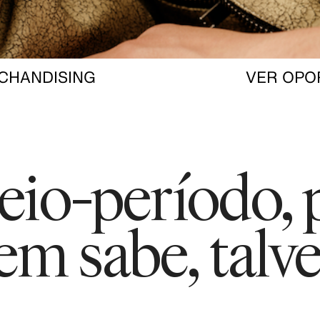
CHANDISING
VER OPO
eio-período, 
em sabe, talv