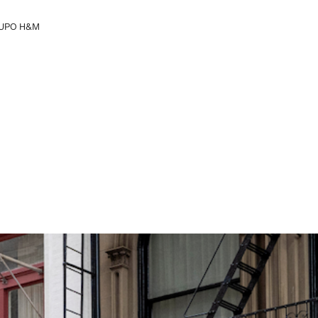
UPO H&M
heça o Grupo H&M