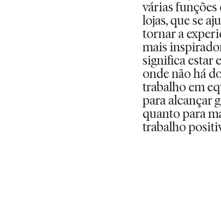
várias funções 
lojas, que se 
tornar a expe
mais inspirado
significa esta
onde não há doi
trabalho em eq
para alcançar 
quanto para m
trabalho positi
VER OPORTUNID