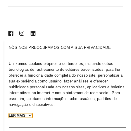
Sustentabilidade
Inclusão & Diversidade
Explore o grupo
NÓS NOS PREOCUPAMOS COM A SUA PRIVACIDADE
BRAZIL
Imprensa
Políticas e Privacidade
Utilizamos cookies próprios e de terceiros, incluindo outras
Cookies
Cookie Settings
tecnologias de rastreamento de editores terceirizados, para lhe
oferecer a funcionalidade completa do nosso site, personalizar a
H&M.com
sua experiência como usuário, fazer análises e oferecer
publicidade personalizada em nossos sites, aplicativos e boletins
informativos na internet e nas plataformas de rede social. Para
esse fim, coletamos informações sobre usuários, padrões de
2026 H & M Hennes and Mauritz AB.
navegação e dispositivos.
LER MAIS
S
u
a
j
o
r
n
a
d
a
c
o
m
e
ç
a
a
q
u
i
!