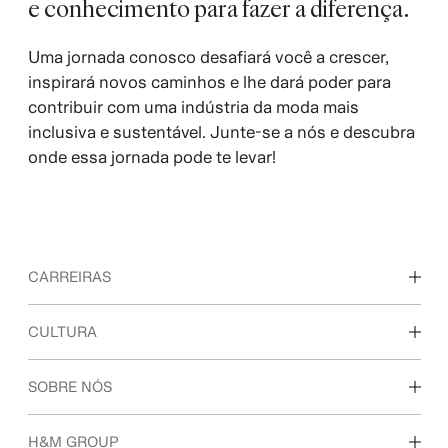
e conhecimento para fazer a diferença.
Uma jornada conosco desafiará você a crescer,
inspirará novos caminhos e lhe dará poder para
contribuir com uma indústria da moda mais
inclusiva e sustentável. Junte-se a nós e descubra
onde essa jornada pode te levar!
CARREIRAS
Descubra nossas áreas de trabalho
CULTURA
Estudantes e início de carreira
Nossa cultura e benefícios
SOBRE NÓS
Quem somos
H&M GROUP