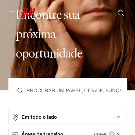
E
n
c
o
n
t
r
e
s
u
a
p
r
ó
x
i
m
a
o
p
o
r
t
u
n
i
d
a
d
e
Em todo o lado
Áreas de trabalho
LIMPAR