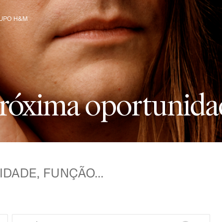
UPO H&M
heça o Grupo H&M
r
ó
x
i
m
a
o
p
o
r
t
u
n
i
d
a