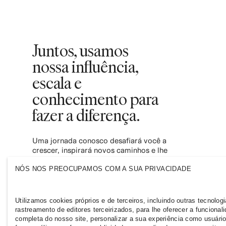
Juntos, usamos
nossa influência,
escala e
conhecimento para
fazer a diferença.
Uma jornada conosco desafiará você a
crescer, inspirará novos caminhos e lhe
dará poder para contribuir com uma
indústria da moda mais inclusiva e
NÓS NOS PREOCUPAMOS COM A SUA PRIVACIDADE
sustentável. Junte-se a nós e descubra onde
essa jornada pode te levar!
Utilizamos cookies próprios e de terceiros, incluindo outras tecnolog
rastreamento de editores terceirizados, para lhe oferecer a funcional
completa do nosso site, personalizar a sua experiência como usuário