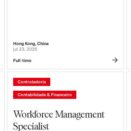
Tecnologia, Dados & Inovação
Compras & Suprimentos
Logística
Hong Kong
,
China
Design & Desenvolvimento de Produto
jul 23, 2026
Full-time
Administração, Compliance, Jurídico &
Segurança
Controladoria
Controladoria
Contabilidade & Financeiro
Contabilidade & Financeiro
Pessoas, Cultura, Inclusão &
Workforce Management
Diversidade
Specialist