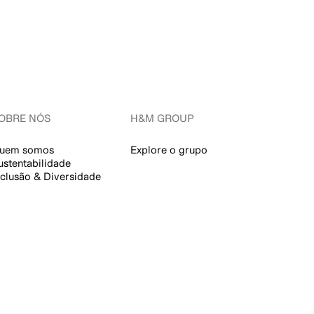
OBRE NÓS
H&M GROUP
uem somos
Explore o grupo
ustentabilidade
nclusão & Diversidade