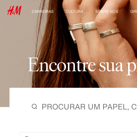
CARREIRAS
CULTURA
SOBRE NÓS
GR
Descubra nossas áreas
Nossa cultura e
Quem somos
Con
de trabalho
benefícios
Sustentabilidade
Estudantes e início de
carreira
Inclusão & Diversidade
E
n
c
o
n
t
r
e
s
u
a
p