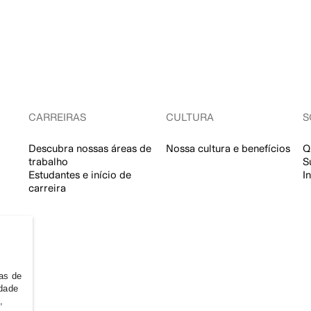
CARREIRAS
CULTURA
S
Descubra nossas áreas de
Nossa cultura e benefícios
Q
trabalho
S
Estudantes e início de
I
carreira
ias de
idade
,