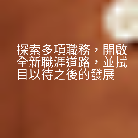
探
索
多
項
職
務
，
開
啟
全
新
職
涯
道
路
，
並
拭
目
以
待
之
後
的
發
展