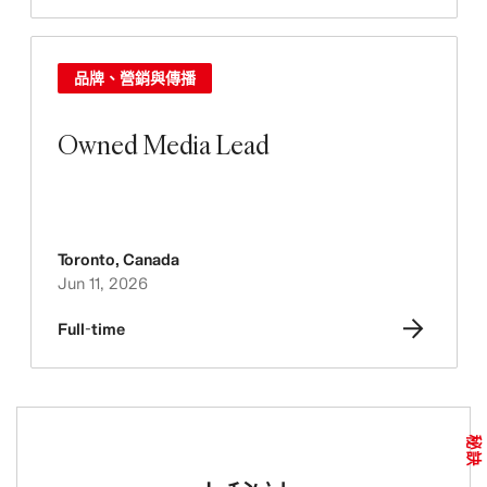
品牌、營銷與傳播
Owned Media Lead
Toronto
,
Canada
Jun 11, 2026
Full-time
秘訣