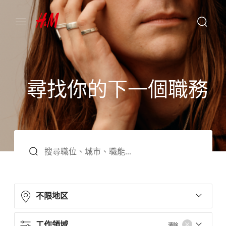
尋
找
你
的
下
一
個
職
務
不限地区
工作領域
清除