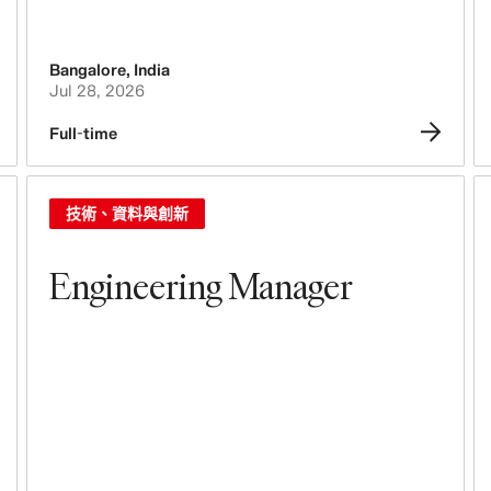
品牌、營銷與傳播
技術、資料與創新
Bangalore
,
India
Jul 28, 2026
採購與貨源開發
Full-time
物流
設計與產品開發
技術、資料與創新
法律、行政、與安全
Engineering Manager
業務發展
會計與財務
人、文化、包容性和多樣性