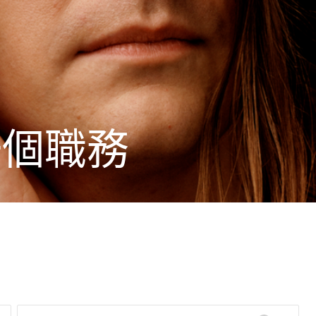
一
個
職
務