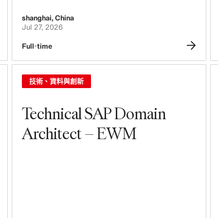
shanghai
,
China
Jul 27, 2026
Full-time
技術、資料與創新
Technical SAP Domain
Architect – EWM