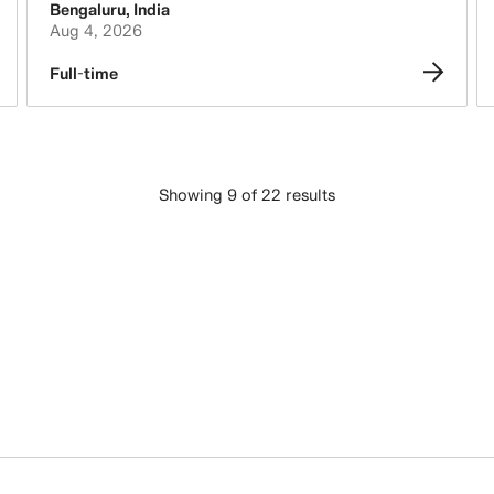
Bengaluru
,
India
Aug 4, 2026
Full-time
Showing 9 of 22 results
下載更多