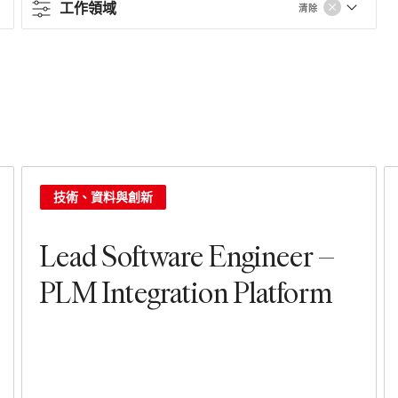
工作領域
清除
合約類型
Full-time
Contract
工作領域
技術、資料與創新
銷售與營運
Lead Software Engineer –
門市
PLM Integration Platform
租賃、建築、設施和商店設計
培訓與領導