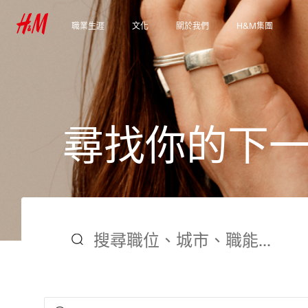
職業生涯
文化
關於我們
H&M集團
發現我們的工作領域
我們的文化和福利
我們是誰
探索集團
學生和早期職業
永續性
包容與多元化
尋
找
你
的
下