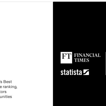
s Best
e ranking,
tors
unities