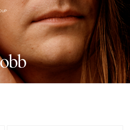
OUP
gruppen
j
o
b
b