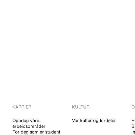
KARRIER
KULTUR
O
Oppdag våre
Vår kultur og fordeler
H
arbeidsområder
B
For deg som er student
I