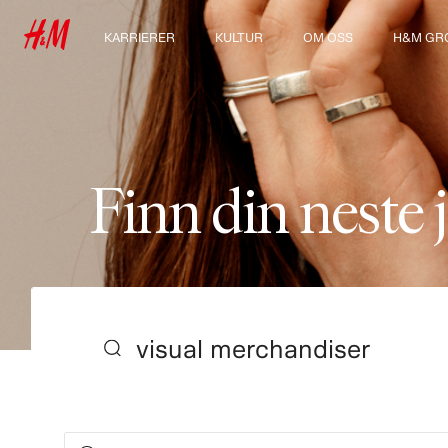
KARRIERER
KULTUR
OM OSS
H&M GR
Våre arbeidsområder
Vår kultur & fordeler
Hvem vi er
Utforsk 
For deg som er student
Bærekraft
Inkludering og mangfold
F
i
n
n
d
i
n
n
e
s
t
e