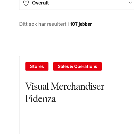
Overalt
Ditt søk har resultert i
107 jobber
Asia
14
Europe
43
North America
38
Oceania
9
Stores
Sales & Operations
South America
3
Visual Merchandiser |
Fidenza