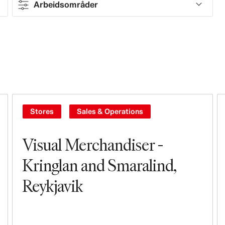
Arbeidsområder
Contract type
Full-time
Part-time
Contract
Stores
Sales & Operations
Arbeidsområder
Visual Merchandiser -
Sales & Operations
Kringlan and Smaralind,
Reykjavik
Stores